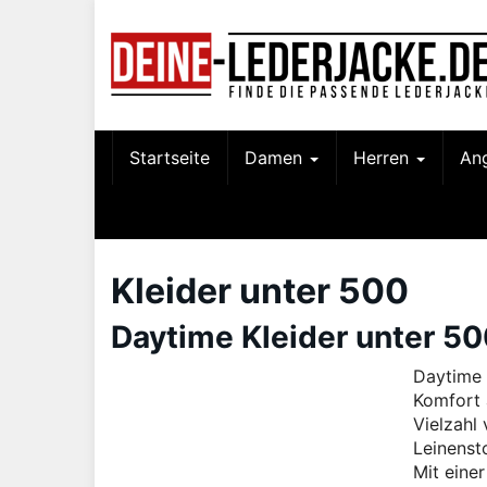
Skip
to
main
content
Startseite
Damen
Herren
An
Kleider unter 500
Daytime Kleider unter 50
Daytime 
Komfort a
Vielzahl
Leinenst
Mit einer