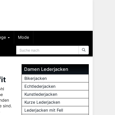
lege
Mode
Damen Lederjacken
it
Bikerjacken
Echtlederjacken
ohl
Kunstlederjacken
ne
enden
Kurze Lederjacken
e sind.
Lederjacken mit Fell
n