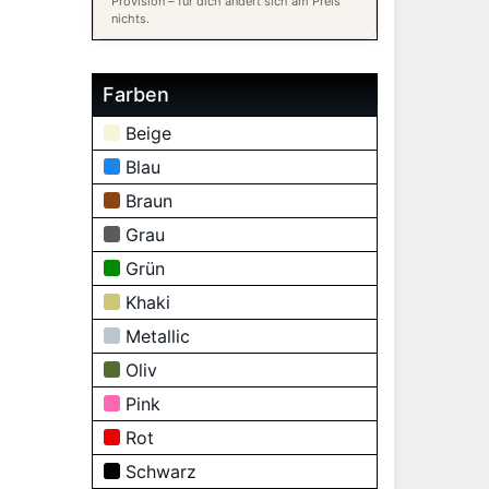
Provision – für dich ändert sich am Preis
nichts.
Farben
Beige
Blau
Braun
Grau
Grün
Khaki
Metallic
Oliv
Pink
Rot
Schwarz