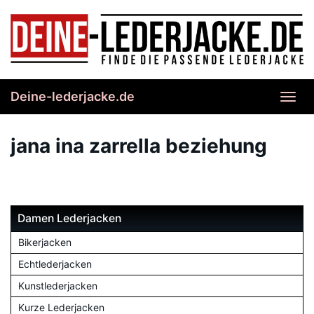
Skip
to
main
content
Deine-lederjacke.de
Toggl
navig
jana ina zarrella beziehung
Damen Lederjacken
Bikerjacken
Echtlederjacken
Kunstlederjacken
Kurze Lederjacken