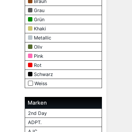
Braun
Grau
Grün
Khaki
Metallic
Oliv
Pink
Rot
Schwarz
Weiss
Marken
2nd Day
ADPT.
AJC