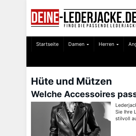
Skip
to
main
content
Startseite
Damen
Herren
An
Hüte und Mützen
Welche Accessoires pass
Lederjac
Sie Ihre
stilvoll 