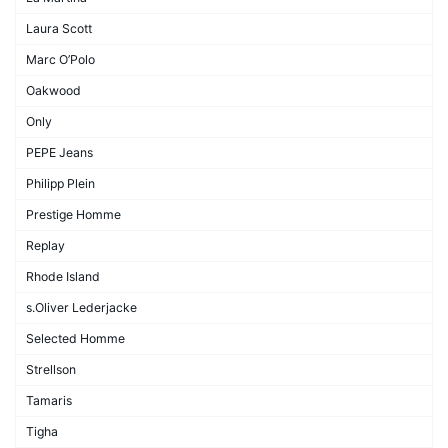
Laura Scott
Marc O’Polo
Oakwood
Only
PEPE Jeans
Philipp Plein
Prestige Homme
Replay
Rhode Island
s.Oliver Lederjacke
Selected Homme
Strellson
Tamaris
Tigha