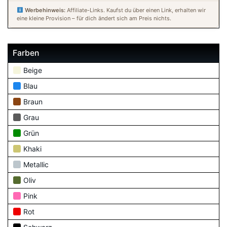
Werbehinweis:
Affiliate-Links. Kaufst du über einen Link, erhalten wir
eine kleine Provision – für dich ändert sich am Preis nichts.
Farben
Beige
Blau
Braun
Grau
Grün
Khaki
Metallic
Oliv
Pink
Rot