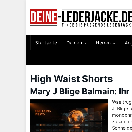
Skip
to
main
content
Startseite
Damen
Herren
An
High Waist Shorts
Mary J Blige Balmain: Ih
Was trug
J. Blige
monochro
zusammen
Schneide