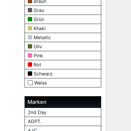
Braun
Grau
Grün
Khaki
Metallic
Oliv
Pink
Rot
Schwarz
Weiss
Marken
2nd Day
ADPT.
AJC