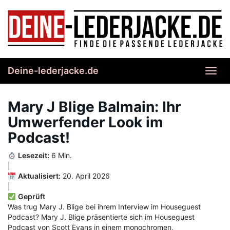
Skip
to
main
content
Deine-lederjacke.de
Toggl
navig
Mary J Blige Balmain: Ihr
Umwerfender Look im
Podcast!
Lesezeit:
6 Min.
|
Aktualisiert:
20. April 2026
|
Geprüft
Was trug Mary J. Blige bei ihrem Interview im Houseguest
Podcast? Mary J. Blige präsentierte sich im Houseguest
Podcast von Scott Evans in einem monochromen,