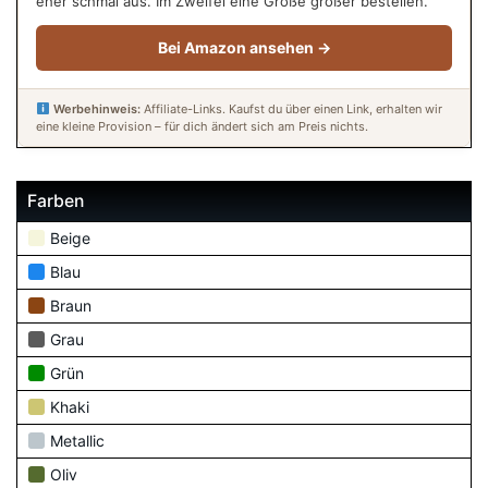
eher schmal aus. Im Zweifel eine Größe größer bestellen.
Bei Amazon ansehen →
Werbehinweis:
Affiliate-Links. Kaufst du über einen Link, erhalten wir
eine kleine Provision – für dich ändert sich am Preis nichts.
Farben
Beige
Blau
Braun
Grau
Grün
Khaki
Metallic
Oliv