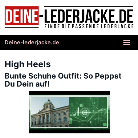
Skip
to
main
content
Deine-lederjacke.de
Toggl
navig
High Heels
Bunte Schuhe Outfit: So Peppst
Du Dein auf!