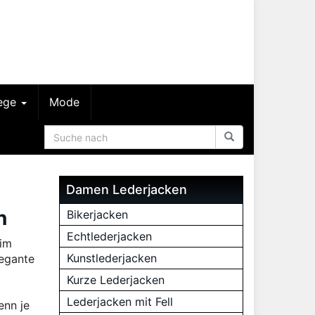
lege
Mode
Damen Lederjacken
n
Bikerjacken
Echtlederjacken
 im
Kunstlederjacken
legante
Kurze Lederjacken
Lederjacken mit Fell
enn je