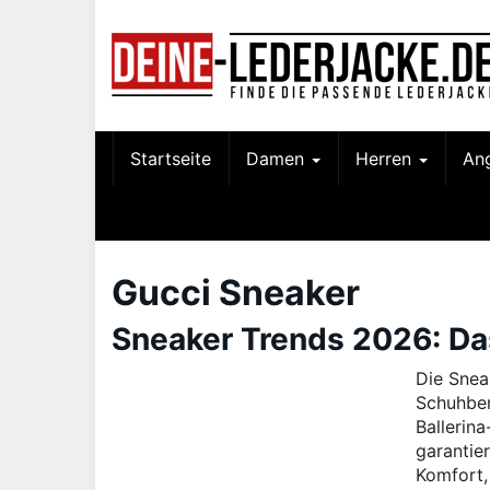
Skip
to
main
content
Startseite
Damen
Herren
An
Gucci Sneaker
Sneaker Trends 2026: Da
Die Snea
Schuhber
Ballerin
garantie
Komfort,