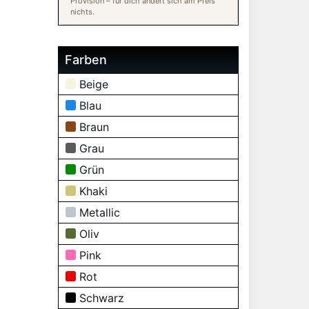
Provision – für dich ändert sich am Preis
nichts.
Farben
Beige
Blau
Braun
Grau
Grün
Khaki
Metallic
Oliv
Pink
Rot
Schwarz