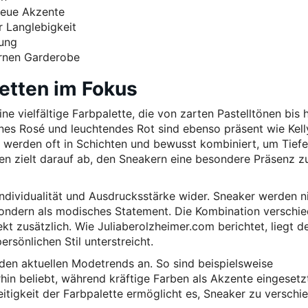
 neue Akzente
r Langlebigkeit
tung
ernen Garderobe
etten im Fokus
e vielfältige Farbpalette, die von zarten Pastelltönen bis 
nes Rosé und leuchtendes Rot sind ebenso präsent wie Kell
 werden oft in Schichten und bewusst kombiniert, um Tief
en zielt darauf ab, den Sneakern eine besondere Präsenz z
ndividualität und Ausdrucksstärke wider. Sneaker werden n
 sondern als modisches Statement. Die Kombination verschi
kt zusätzlich. Wie Juliaberolzheimer.com berichtet, liegt d
rsönlichen Stil unterstreicht.
den aktuellen Modetrends an. So sind beispielsweise
in beliebt, während kräftige Farben als Akzente eingesetz
itigkeit der Farbpalette ermöglicht es, Sneaker zu verschi