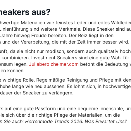
neakers aus?
wertige Materialien wie feinstes Leder und edles Wildleder
inienführung sind weitere Merkmale. Diese Sneaker sind a
 Jahre hinweg Freude bereiten. Der Reiz liegt in den
m und der Verarbeitung, die mit der Zeit immer besser wird.
unft, da sie nicht nur modisch, sondern auch qualitativ hoc
ig kombinieren. Investment Sneakers sind eine gute Wahl für a
Konsum legen.
Juliaberolzheimer.com
betont die Bedeutung 
den können.
ne wichtige Rolle. Regelmäßige Reinigung und Pflege mit de
chuhe lange wie neu aussehen. Es lohnt sich, in hochwertige
dauer der Sneaker zu verlängern.
rs auf eine gute Passform und eine bequeme Innensohle, u
e sich über die richtige Pflege der Materialien, um die
n Sie auch: Herrenmode Trends 2026: Was Erwartet Uns?