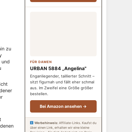
hin zu
y
e und
FÜR DAMEN
u
URBAN 5884 „Angelina"
Enganliegender, taillierter Schnitt –
sitzt figurnah und fällt eher schmal
icht
aus. Im Zweifel eine Größe größer
edener
bestellen.
er
Bei Amazon ansehen →
t
Werbehinweis:
Affiliate-Links. Kaufst du
edenen
über einen Link, erhalten wir eine kleine