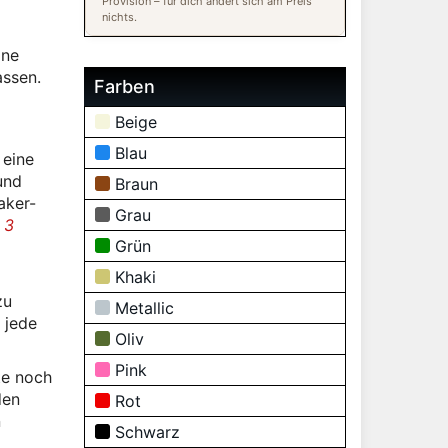
Provision – für dich ändert sich am Preis
nichts.
ine
assen.
Farben
Beige
Blau
 eine
und
Braun
aker-
Grau
 3
Grün
Khaki
zu
Metallic
 jede
Oliv
Pink
te noch
den
Rot
n
Schwarz