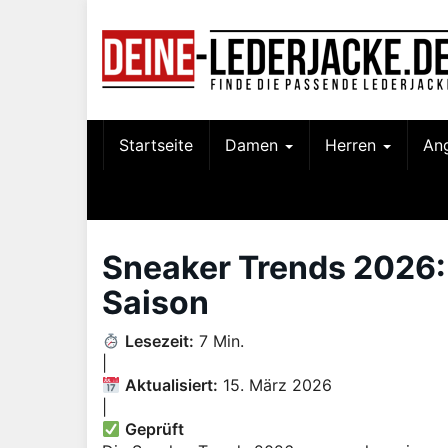
Skip
to
main
content
Startseite
Damen
Herren
An
Sneaker Trends 2026:
Saison
Lesezeit:
7 Min.
|
Aktualisiert:
15. März 2026
|
Geprüft