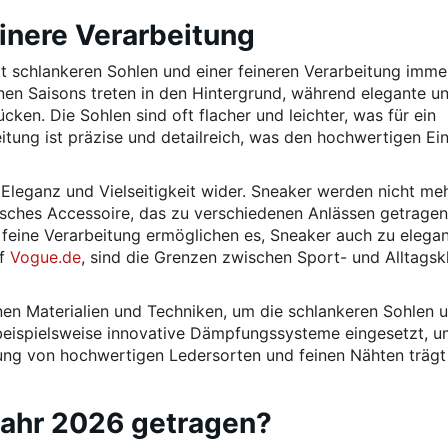
inere Verarbeitung
 schlankeren Sohlen und einer feineren Verarbeitung imme
nen Saisons treten in den Hintergrund, während elegante u
ken. Die Sohlen sind oft flacher und leichter, was für ein
tung ist präzise und detailreich, was den hochwertigen Ei
leganz und Vielseitigkeit wider. Sneaker werden nicht meh
isches Accessoire, das zu verschiedenen Anlässen getragen
 feine Verarbeitung ermöglichen es, Sneaker auch zu elega
uf
Vogue.de
, sind die Grenzen zwischen Sport- und Alltagsk
en Materialien und Techniken, um die schlankeren Sohlen u
n beispielsweise innovative Dämpfungssysteme eingesetzt, 
ng von hochwertigen Ledersorten und feinen Nähten träg
Jahr 2026 getragen?