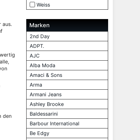
Weiss
 aus.
Marken
uf
2nd Day
ADPT.
hwertig
AJC
lle,
Alba Moda
von
Amaci & Sons
Arma
n
Armani Jeans
Ashley Brooke
Baldessarini
m den
Barbour International
Be Edgy