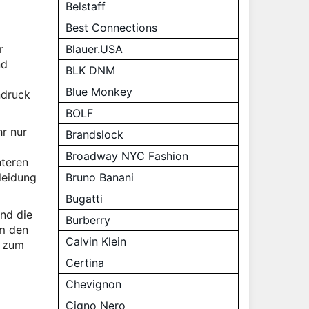
Belstaff
Best Connections
r
Blauer.USA
nd
BLK DNM
Blue Monkey
ndruck
BOLF
r nur
Brandslock
Broadway NYC Fashion
nteren
leidung
Bruno Banani
Bugatti
nd die
Burberry
um den
Calvin Klein
t zum
Certina
Chevignon
Cigno Nero