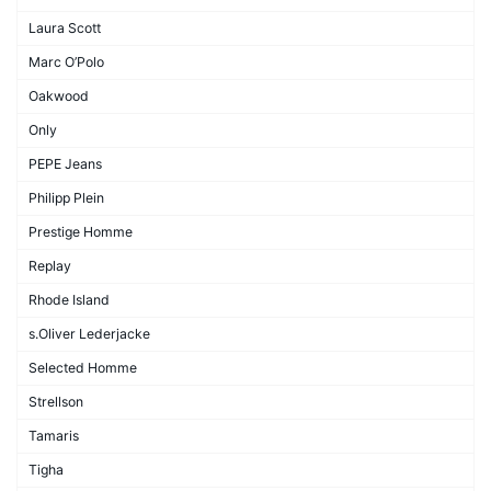
Laura Scott
Marc O’Polo
Oakwood
Only
PEPE Jeans
Philipp Plein
Prestige Homme
Replay
Rhode Island
s.Oliver Lederjacke
Selected Homme
Strellson
Tamaris
Tigha