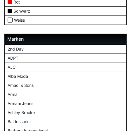
Rot
Schwarz
Weiss
Marken
2nd Day
ADPT.
AJC
Alba Moda
Amaci & Sons
Arma
Armani Jeans
Ashley Brooke
Baldessarini
Barbour International