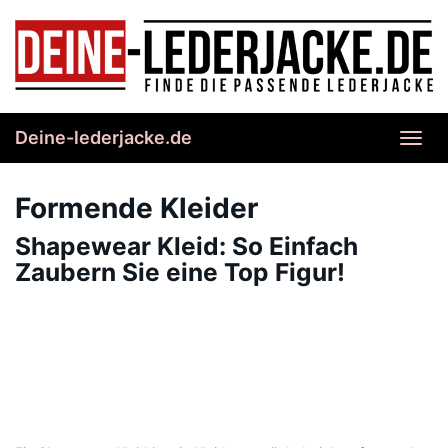
Skip
to
main
content
Deine-lederjacke.de
Toggl
navig
Formende Kleider
Shapewear Kleid: So Einfach
Zaubern Sie eine Top Figur!