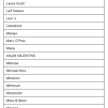
Laura Scott
Leif Nelson
Levi´s
Liebekind
Mango
Marc O'Polo
Maze
mbyM VALENTINE
Melrose
Michael Kors
Minetom
Minimum
Modström
More & More
Morgan