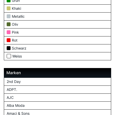
Grün
Khaki
Metallic
Oliv
Pink
Rot
Schwarz
Weiss
Marken
2nd Day
ADPT.
AJC
Alba Moda
Amaci & Sons