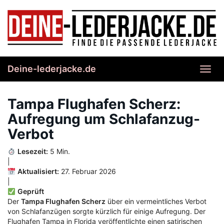
Skip
to
main
content
Deine-lederjacke.de
Toggl
navig
Tampa Flughafen Scherz:
Aufregung um Schlafanzug-
Verbot
Lesezeit:
5 Min.
|
Aktualisiert:
27. Februar 2026
|
Geprüft
Der
Tampa Flughafen Scherz
über ein vermeintliches Verbot
von Schlafanzügen sorgte kürzlich für einige Aufregung. Der
Flughafen Tampa in Florida veröffentlichte einen satirischen