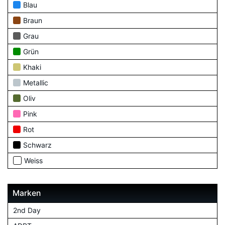
Blau
Braun
Grau
Grün
Khaki
Metallic
Oliv
Pink
Rot
Schwarz
Weiss
Marken
2nd Day