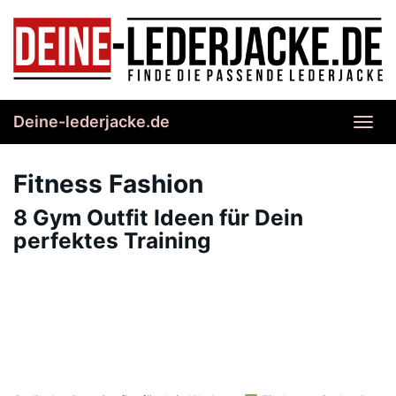
Skip
to
main
content
Deine-lederjacke.de
Toggl
navig
Fitness Fashion
8 Gym Outfit Ideen für Dein
perfektes Training