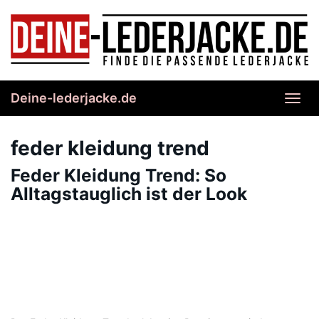
Skip
to
main
content
Deine-lederjacke.de
Toggl
navig
feder kleidung trend
Feder Kleidung Trend: So
Alltagstauglich ist der Look