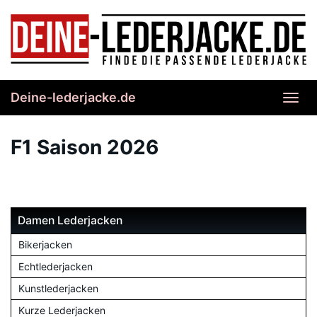
Skip
to
main
content
Deine-lederjacke.de
Toggl
navig
F1 Saison 2026
Damen Lederjacken
Bikerjacken
Echtlederjacken
Kunstlederjacken
Kurze Lederjacken