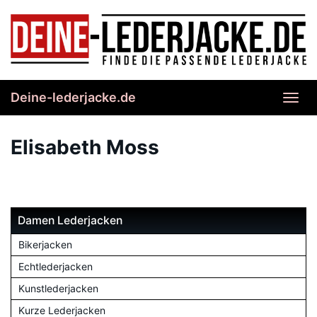
Skip
to
main
content
Deine-lederjacke.de
Toggl
navig
Elisabeth Moss
Damen Lederjacken
Bikerjacken
Echtlederjacken
Kunstlederjacken
Kurze Lederjacken