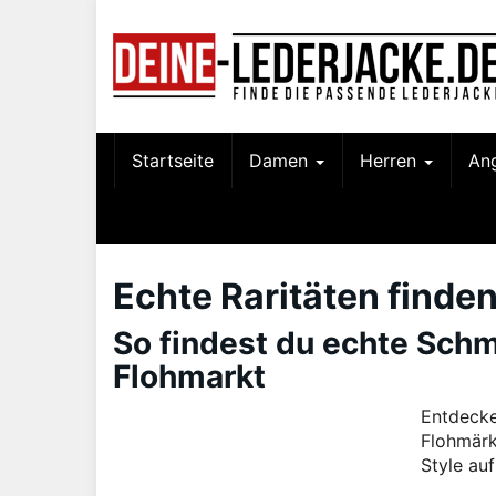
Skip
to
main
content
Startseite
Damen
Herren
An
Echte Raritäten finde
So findest du echte Sch
Flohmarkt
Entdecke
Flohmärk
Style au