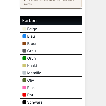
Provision – für dich ändert sich am Preis
nichts.
Farben
Beige
Blau
Braun
Grau
Grün
Khaki
Metallic
Oliv
Pink
Rot
Schwarz