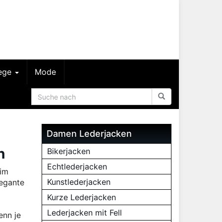
lege
Mode
Damen Lederjacken
n
Bikerjacken
Echtlederjacken
 im
Kunstlederjacken
legante
Kurze Lederjacken
Lederjacken mit Fell
enn je