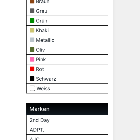
Braun
Grau
Grün
Khaki
Metallic
Oliv
Pink
Rot
Schwarz
Weiss
Marken
2nd Day
ADPT.
AJC