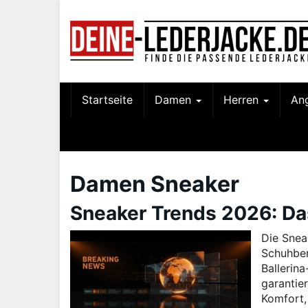
Skip
to
main
content
Startseite
Damen
Herren
An
Damen Sneaker
Sneaker Trends 2026: Da
Die Snea
Schuhber
Ballerin
garantie
Komfort,