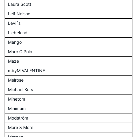
Laura Scott
Leif Nelson
Levi´s
Liebekind
Mango
Marc O'Polo
Maze
mbyM VALENTINE
Melrose
Michael Kors
Minetom
Minimum
Modström
More & More
Morgan