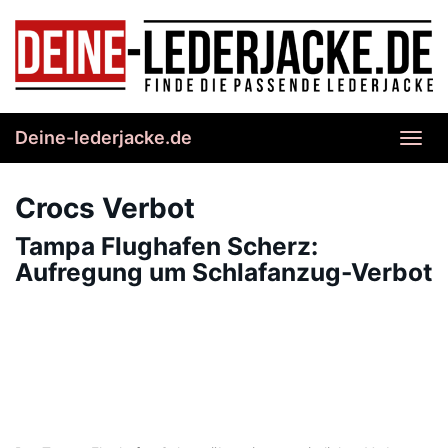
Skip
to
main
content
Deine-lederjacke.de
Toggl
navig
Crocs Verbot
Tampa Flughafen Scherz:
Aufregung um Schlafanzug-Verbot