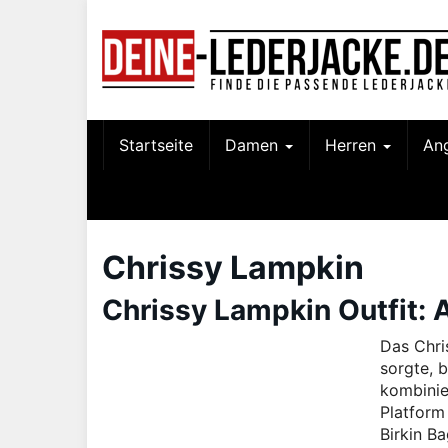
Skip
to
main
content
Startseite
Damen
Herren
An
Chrissy Lampkin
Chrissy Lampkin Outfit: 
Das Chri
sorgte, 
kombinie
Platform
Birkin B