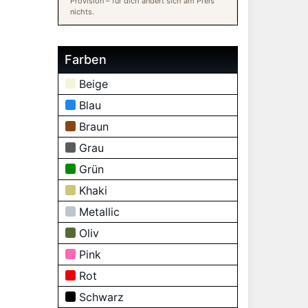
Provision – für dich ändert sich am Preis
nichts.
Farben
Beige
Blau
Braun
Grau
Grün
Khaki
Metallic
Oliv
Pink
Rot
Schwarz