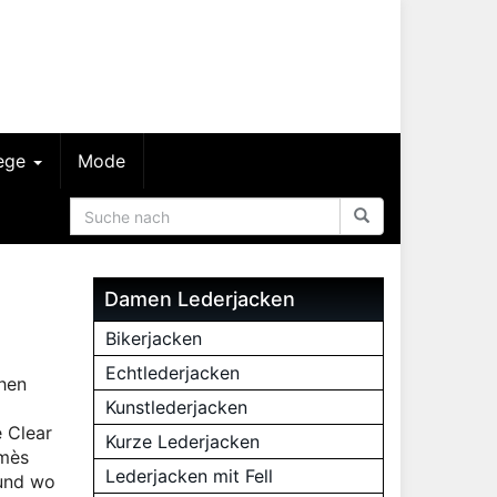
lege
Mode
Damen Lederjacken
Bikerjacken
Echtlederjacken
ehen
Kunstlederjacken
 Clear
Kurze Lederjacken
rmès
Lederjacken mit Fell
 und wo