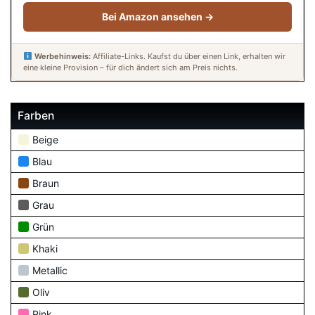
Bei Amazon ansehen →
Werbehinweis:
Affiliate-Links. Kaufst du über einen Link, erhalten wir
eine kleine Provision – für dich ändert sich am Preis nichts.
Farben
Beige
Blau
Braun
Grau
Grün
Khaki
Metallic
Oliv
Pink