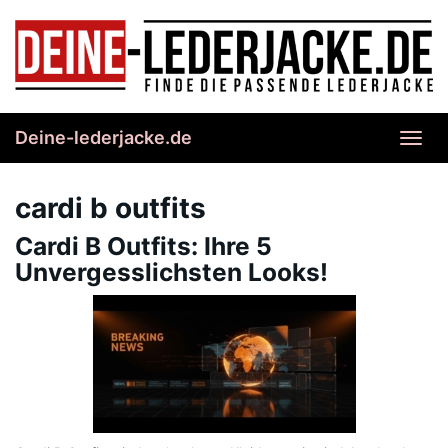
Skip
to
main
content
Deine-lederjacke.de
Toggl
navig
cardi b outfits
Cardi B Outfits: Ihre 5
Unvergesslichsten Looks!