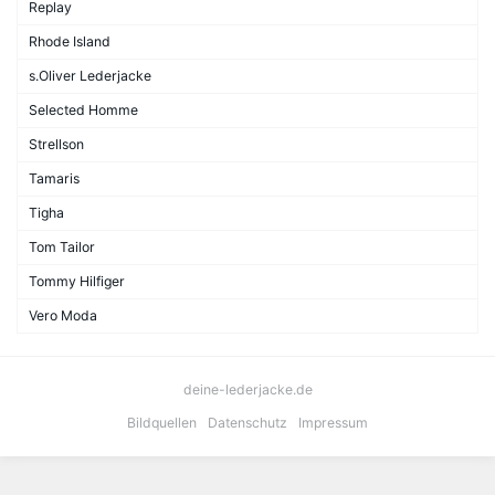
Replay
Rhode Island
s.Oliver Lederjacke
Selected Homme
Strellson
Tamaris
Tigha
Tom Tailor
Tommy Hilfiger
Vero Moda
deine-lederjacke.de
Bildquellen
Datenschutz
Impressum