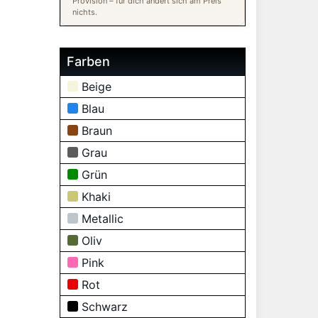
Provision – für dich ändert sich am Preis
nichts.
Farben
Beige
Blau
Braun
Grau
Grün
Khaki
Metallic
Oliv
Pink
Rot
Schwarz