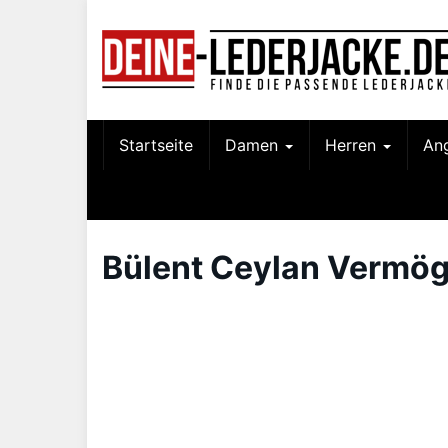
Skip
to
main
content
Startseite
Damen
Herren
An
Bülent Ceylan Vermö