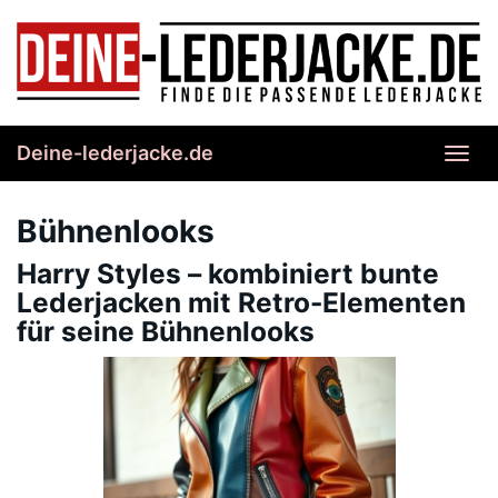
Skip
to
main
content
Deine-lederjacke.de
Toggl
navig
Bühnenlooks
Harry Styles – kombiniert bunte
Lederjacken mit Retro-Elementen
für seine Bühnenlooks