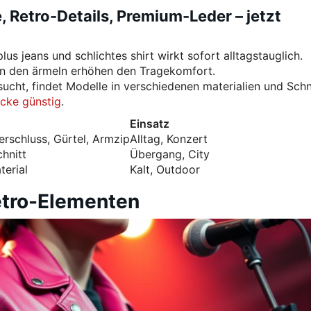
, Retro-Details, Premium-Leder – jetzt
us jeans und schlichtes shirt wirkt sofort alltagstauglich.
 an den ärmeln erhöhen den Tragekomfort.
sucht, findet Modelle in verschiedenen materialien und Schn
cke günstig
.
Einsatz
rschluss, Gürtel, Armzip
Alltag, Konzert
chnitt
Übergang, City
terial
Kalt, Outdoor
etro-Elementen