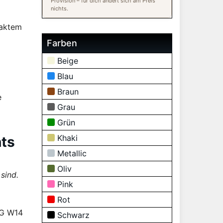
Provision – für dich ändert sich am Preis
nichts.
paktem
Farben
Beige
Blau
Braun
e
Grau
Grün
Khaki
hts
Metallic
Oliv
sind.
Pink
Rot
GG W14
Schwarz