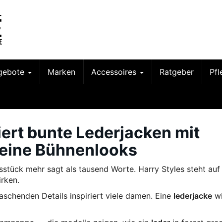
gebote
Marken
Accessoires
Ratgeber
Pf
iert bunte Lederjacken mit
seine Bühnenlooks
gsstück mehr sagt als tausend Worte. Harry Styles steht auf
irken.
schenden Details inspiriert viele damen. Eine
lederjacke
wi