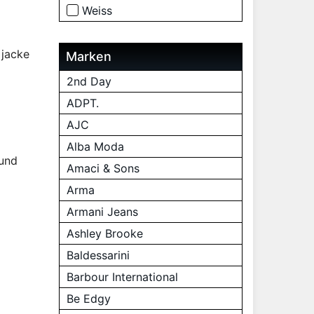
Weiss
 jacke
Marken
2nd Day
ADPT.
AJC
Alba Moda
und
Amaci & Sons
Arma
Armani Jeans
Ashley Brooke
Baldessarini
Barbour International
Be Edgy