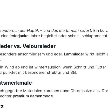
, sondern in der Haptik – und das merkt man sofort.
Ein kurz
b eine
lederjacke
Jahre begleitet oder schnell schlappmacht
eder vs. Veloursleder
 besonders anschmiegsam und edel.
Lammleder
wirkt leicht
.
ält Wind ab und ist wintertauglich, wenn Schnitt und Futter
d punktet mit besonderer struktur und Stil.
tätsmerkmale
zlich gegerbte Materialen kommen ohne Chromsalze aus. Da
 echter
premium damenmode
.
tz