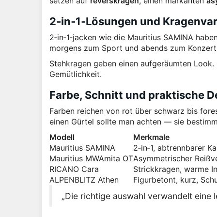
setzen auf
reverskragen
, einen markanten
as
2‑in‑1‑Lösungen und Kragenvar
2‑in‑1‑jacken wie die Mauritius SAMINA habe
morgens zum Sport und abends zum Konzert
Stehkragen geben einen aufgeräumten Look. 
Gemütlichkeit.
Farbe, Schnitt und praktische De
Farben reichen von rot über schwarz bis fore
einen Gürtel sollte man achten — sie bestimm
Modell
Merkmale
Mauritius SAMINA
2‑in‑1, abtrennbarer 
Mauritius MWAmita OT
Asymmetrischer Reißve
RICANO Cara
Strickkragen, warme I
ALPENBLITZ Athen
Figurbetont, kurz, Sch
„Die richtige auswahl verwandelt eine 