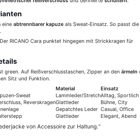
ymmetrischer reißverschluss
und definierte
schultern
.
ianten
n eine
abtrennbarer kapuze
als Sweat‑Einsatz. So passt die
.
Der RICANO Cara punktet hingegen mit Strickkragen für
tails
st green. Auf Reißverschlusstaschen, Zipper an den
ärmeln
en Sitz und Funktion.
Material
Einsatz
Kapuzen‑Sweat
Lammleder/Stretch
Alltag, Sportlich
rschluss, Reverskragen
Glattleder
Bühne, City
nnenlage
Gepatchtes Leder
Casual, Office
ulterstepp
Glattleder
Elegant, Abend
lederjacke von Accessoire zur Haltung.“