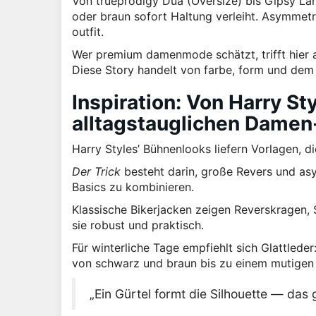
Von trueprodigy Dua (Oversize) bis Gipsy L
oder braun sofort Haltung verleiht. Asymmetri
outfit.
Wer premium damenmode schätzt, trifft hier au
Diese Story handelt von farbe, form und dem 
Inspiration: Von Harry S
alltagstauglichen Damen
Harry Styles’ Bühnenlooks liefern Vorlagen, d
Der Trick
besteht darin, große Revers und as
Basics zu kombinieren.
Klassische Bikerjacken zeigen Reverskragen,
sie robust und praktisch.
Für winterliche Tage empfiehlt sich Glattleder
von schwarz und braun bis zu einem mutigen 
„Ein Gürtel formt die Silhouette — das 