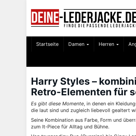
Skip
to
main
content
Startseite
Damen
Herren
An
Harry Styles – kombin
Retro-Elementen für 
Es gibt diese Momente
, in denen ein Kleidun
die laut sind und zugleich liebevoll gealtert w
Seine Kombination aus Farbe, Form und überra
zum It-Piece für Alltag und Bühne.