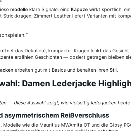
r.
diese
modelle
klare Signale: eine
Kapuze
wirkt sportlich, ein
 Strickkragen; Zimmert Leather liefert Varianten mit kom
achspielen.“
öffnet das Dekolleté, kompakter Kragen lenkt das Gesicht.
kzente erzählen Geschichten — dosiert getragen bleiben si
jacken
arbeiten gut mit Basics und behalten ihren
Stil
.
swahl: Damen Lederjacke Highlig
ten — diese Auswahl zeigt, wie vielseitig lederjacken heute 
nd asymmetrischem Reißverschluss
ent. Modelle wie die Mauritius MWAmita OT und die Gipsy P