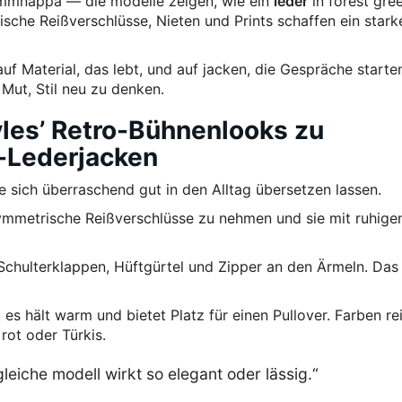
ammnappa — die modelle zeigen, wie ein
leder
in forest gree
sche Reißverschlüsse, Nieten und Prints schaffen ein stark
f Material, das lebt, und auf jacken, die Gespräche starten
Mut, Stil neu zu denken.
tyles’ Retro-Bühnenlooks zu
-Lederjacken
ie sich überraschend gut in den Alltag übersetzen lassen.
ymmetrische Reißverschlüsse zu nehmen und sie mit ruhige
 Schulterklappen, Hüftgürtel und Zipper an den Ärmeln. Da
: es hält warm und bietet Platz für einen Pullover. Farben re
rot oder Türkis.
gleiche modell wirkt so elegant oder lässig.“