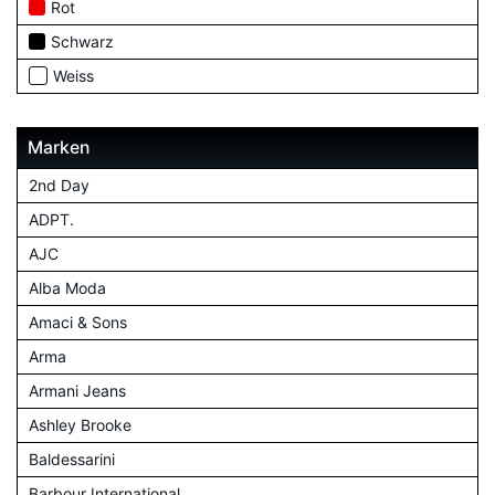
Rot
Schwarz
Weiss
Marken
2nd Day
ADPT.
AJC
Alba Moda
Amaci & Sons
Arma
Armani Jeans
Ashley Brooke
Baldessarini
Barbour International