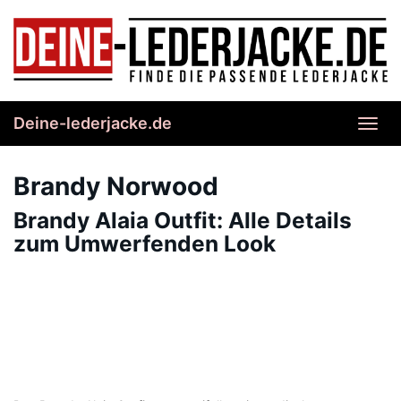
Skip
to
main
content
Deine-lederjacke.de
Toggl
navig
Brandy Norwood
Brandy Alaia Outfit: Alle Details
zum Umwerfenden Look