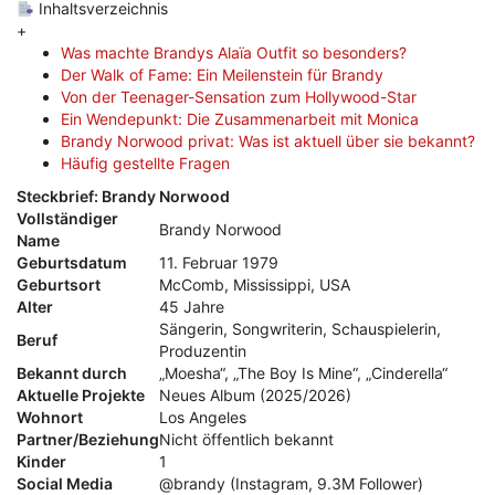
Inhaltsverzeichnis
+
Was machte Brandys Alaïa Outfit so besonders?
Der Walk of Fame: Ein Meilenstein für Brandy
Von der Teenager-Sensation zum Hollywood-Star
Ein Wendepunkt: Die Zusammenarbeit mit Monica
Brandy Norwood privat: Was ist aktuell über sie bekannt?
Häufig gestellte Fragen
Steckbrief: Brandy Norwood
Vollständiger
Brandy Norwood
Name
Geburtsdatum
11. Februar 1979
Geburtsort
McComb, Mississippi, USA
Alter
45 Jahre
Sängerin, Songwriterin, Schauspielerin,
Beruf
Produzentin
Bekannt durch
„Moesha“, „The Boy Is Mine“, „Cinderella“
Aktuelle Projekte
Neues Album (2025/2026)
Wohnort
Los Angeles
Partner/Beziehung
Nicht öffentlich bekannt
Kinder
1
Social Media
@brandy (Instagram, 9.3M Follower)