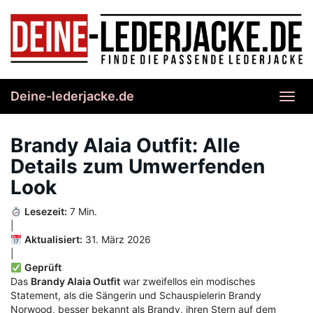
Skip
to
main
content
Deine-lederjacke.de
Toggl
navig
Brandy Alaia Outfit: Alle
Details zum Umwerfenden
Look
Lesezeit:
7 Min.
|
Aktualisiert:
31. März 2026
|
Geprüft
Das
Brandy Alaia Outfit
war zweifellos ein modisches
Statement, als die Sängerin und Schauspielerin Brandy
Norwood, besser bekannt als Brandy, ihren Stern auf dem