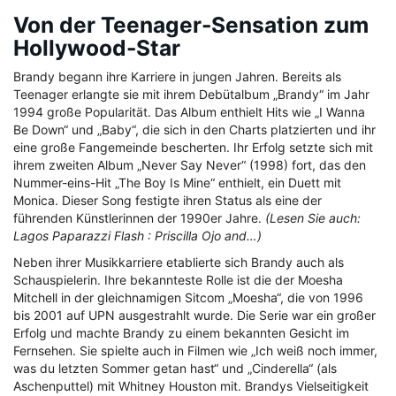
Von der Teenager-Sensation zum
Hollywood-Star
Brandy begann ihre Karriere in jungen Jahren. Bereits als
Teenager erlangte sie mit ihrem Debütalbum „Brandy“ im Jahr
1994 große Popularität. Das Album enthielt Hits wie „I Wanna
Be Down“ und „Baby“, die sich in den Charts platzierten und ihr
eine große Fangemeinde bescherten. Ihr Erfolg setzte sich mit
ihrem zweiten Album „Never Say Never“ (1998) fort, das den
Nummer-eins-Hit „The Boy Is Mine“ enthielt, ein Duett mit
Monica. Dieser Song festigte ihren Status als eine der
führenden Künstlerinnen der 1990er Jahre.
(Lesen Sie auch:
Lagos Paparazzi Flash : Priscilla Ojo and…)
Neben ihrer Musikkarriere etablierte sich Brandy auch als
Schauspielerin. Ihre bekannteste Rolle ist die der Moesha
Mitchell in der gleichnamigen Sitcom „Moesha“, die von 1996
bis 2001 auf UPN ausgestrahlt wurde. Die Serie war ein großer
Erfolg und machte Brandy zu einem bekannten Gesicht im
Fernsehen. Sie spielte auch in Filmen wie „Ich weiß noch immer,
was du letzten Sommer getan hast“ und „Cinderella“ (als
Aschenputtel) mit Whitney Houston mit. Brandys Vielseitigkeit