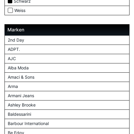
Schwarz
Weiss
Marken
2nd Day
ADPT.
AJC
Alba Moda
Amaci & Sons
Arma
Armani Jeans
Ashley Brooke
Baldessarini
Barbour International
Be Edgy