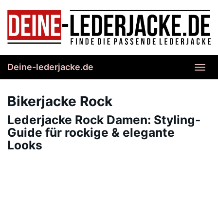
Skip
to
main
content
Deine-lederjacke.de
Toggl
navig
Bikerjacke Rock
Lederjacke Rock Damen: Styling-
Guide für rockige & elegante
Looks