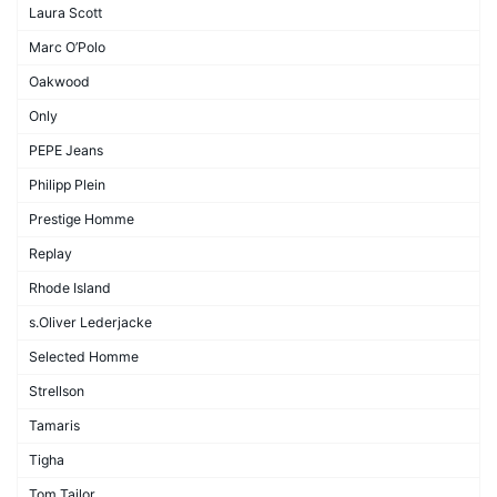
Laura Scott
Marc O’Polo
Oakwood
Only
PEPE Jeans
Philipp Plein
Prestige Homme
Replay
Rhode Island
s.Oliver Lederjacke
Selected Homme
Strellson
Tamaris
Tigha
Tom Tailor