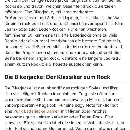
Die Wahl der richtigen Lederjacke hängt stark vom Stil deines
Rocks ab und davon, welchen Gesamteindruck du erzielen
möchtest. Eine Bikerjacke, mit ihren markanten
Reißverschlüssen und Schulterklappen, ist die klassische Wahl
für einen rockigen Look und funktioniert hervorragend mit Mini-,
Jeans- oder auch Leder-Röcken. Für einen weicheren,
feminineren Stil kann eine taillierte Lederjacke ohne zu viele
Details oder ein kurzer Lederblouson die bessere Option sein,
besonders zu fließenden Midi- oder Maxiröcken. Achte darauf,
dass die Proportionen stimmen: Eine kurze Jacke streckt die
Beine bei einem langen Rock, während eine längere Jacke zu
einem kurzen Rock die Silhouette ausgleichen kann.
Die Bikerjacke: Der Klassiker zum Rock
Die Bikerjacke ist der Inbegriff des rockigen Styles und lässt
sich vielseitig mit Röcken kombinieren. Trage sie offen über
einem simplen T-Shirt und einem schwarzen Minirock für einen
unkomplizierten Alltagslook. Für eine edgy Note funktioniert
eine
Punk Lederjacke Damen
mit Nieten oder Patches
besonders gut zu einem karierten oder Tartan-Rock. Eine
schwarze Bikerjacke ist dabei die sicherste Wahl, da sie zu fast
jeder Farbe und jedem Muster passt. Wenn du es etwas mutiger