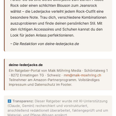
Rock oder einen schlichten Blouson zum Jeansrock
wählst – die Lederjacke verleiht jedem Rock-Outfit eine
besondere Note. Trau dich, verschiedene Kombinationen
auszuprobieren und finde deinen persönlichen Stil. Mit
den richtigen Accessoires und Schuhen kannst du den
Look für jeden Anlass perfektionieren.
– Die Redaktion von deine-lederjacke.de
deine-lederjacke.de
Ein Ratgeber-Portal von Maik Möhring Media · Schöntalweg 1
· 8272 Ermatingen TG · Schweiz ·
mm@maik-moehring.ch
Teilnehmer am Amazon-Partnerprogramm. Vollständiges
Impressum und Datenschutz im Footer.
Transparenz:
Dieser Ratgeber wurde mit KI-Unterstützung
(Claude, Gemini) recherchiert und vorstrukturiert,
anschließend redaktionell überarbeitet, faktengeprüft und um
Material- und Pflege-Wissen ergänzt.