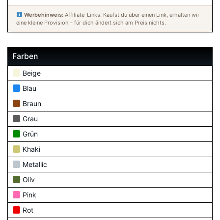
Werbehinweis:
Affiliate-Links. Kaufst du über einen Link, erhalten wir
eine kleine Provision – für dich ändert sich am Preis nichts.
Farben
Beige
Blau
Braun
Grau
Grün
Khaki
Metallic
Oliv
Pink
Rot