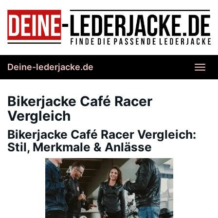
Skip
to
main
content
Deine-lederjacke.de
Toggl
navig
Bikerjacke Café Racer
Vergleich
Bikerjacke Café Racer Vergleich:
Stil, Merkmale & Anlässe