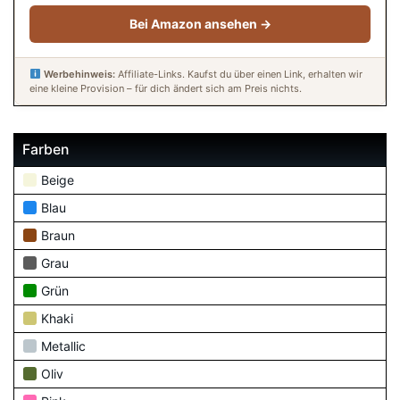
Bei Amazon ansehen →
Werbehinweis:
Affiliate-Links. Kaufst du über einen Link, erhalten wir
eine kleine Provision – für dich ändert sich am Preis nichts.
Farben
Beige
Blau
Braun
Grau
Grün
Khaki
Metallic
Oliv