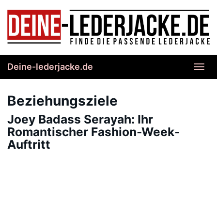
Skip
to
main
content
Deine-lederjacke.de
Toggl
navig
Beziehungsziele
Joey Badass Serayah: Ihr
Romantischer Fashion-Week-
Auftritt