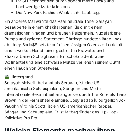
Ihr Stil zeichnet sich durch abgestimmte Looks und
hochwertige Materialien aus.
Die New York Fashion Week ist ihr Laufsteg.
Ein anderes Mal wählte das Paar neutrale Töne. Serayah
bezauberte in einem khakifarbenen Kleid mit einem
dramatischen Kragen und braunen Pelzärmeln. Nudefarbene
Pumps und goldene Statement-Ohrringe rundeten ihren Look
ab. Joey Bada$$ setzte auf einen lässigen Oversize-Look mit
einem weißen Hemd, einer gestreiften Krawatte und
khakifarbenen Schlaghosen. Ein schokoladenbrauner
Wollmantel und eine schwarze Mütze verliehen seinem Outfit
einen Hauch von Streetwear.
Hintergrund
Serayah McNeill, bekannt als Serayah, ist eine US-
amerikanische Schauspielerin, Sängerin und Model.
Internationale Bekanntheit erlangte sie durch ihre Rolle als Tiana
Brown in der Fernsehserie Empire. Joey Bada$$, bürgerlich Jo-
Vaughn Virginie Scott, ist ein US-amerikanischer Rapper,
Sänger und Schauspieler. Er ist Mitbegründer des Hip-Hop-
Kollektivs Pro Era.
Welche Elemente machen ihren