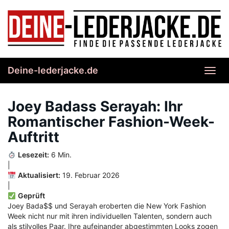
Skip
to
main
content
Deine-lederjacke.de
Toggl
navig
Joey Badass Serayah: Ihr
Romantischer Fashion-Week-
Auftritt
Lesezeit:
6 Min.
|
Aktualisiert:
19. Februar 2026
|
Geprüft
Joey Bada$$ und Serayah eroberten die New York Fashion
Week nicht nur mit ihren individuellen Talenten, sondern auch
als stilvolles Paar. Ihre aufeinander abgestimmten Looks zogen