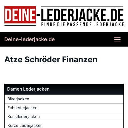
Skip
to
main
content
Deine-lederjacke.de
Toggl
navig
Atze Schröder Finanzen
Damen Lederjacken
Bikerjacken
Echtlederjacken
Kunstlederjacken
Kurze Lederjacken