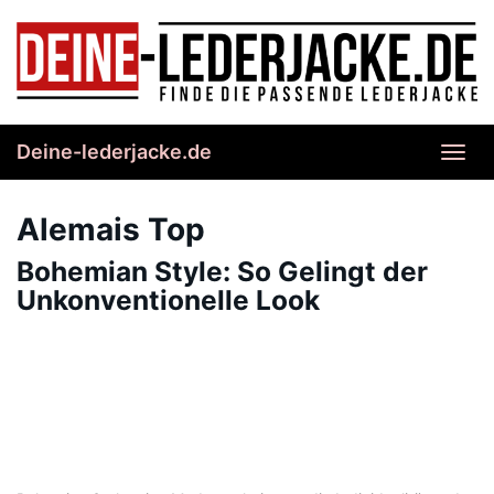
Skip
to
main
content
Deine-lederjacke.de
Toggl
navig
Alemais Top
Bohemian Style: So Gelingt der
Unkonventionelle Look