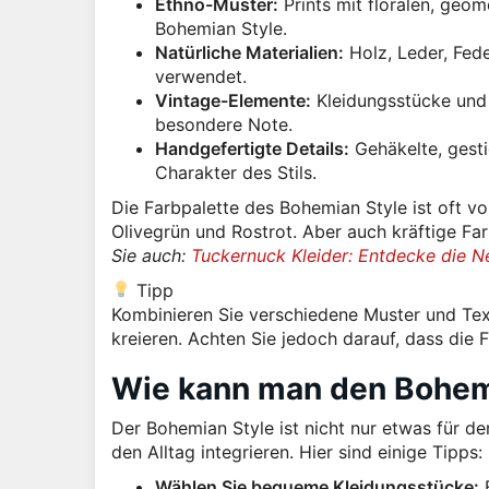
Ethno-Muster:
Prints mit floralen, geom
Bohemian Style.
Natürliche Materialien:
Holz, Leder, Fed
verwendet.
Vintage-Elemente:
Kleidungsstücke und 
besondere Note.
Handgefertigte Details:
Gehäkelte, gesti
Charakter des Stils.
Die Farbpalette des Bohemian Style ist oft vo
Olivegrün und Rostrot. Aber auch kräftige Fa
Sie auch:
Tuckernuck Kleider: Entdecke die N
Tipp
Kombinieren Sie verschiedene Muster und Text
kreieren. Achten Sie jedoch darauf, dass die 
Wie kann man den Bohemia
Der Bohemian Style ist nicht nur etwas für d
den Alltag integrieren. Hier sind einige Tipps:
Wählen Sie bequeme Kleidungsstücke:
E