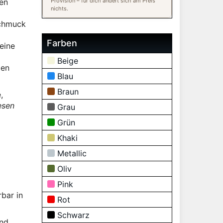
den
Provision – für dich ändert sich am Preis
nichts.
Schmuck
Farben
eine
Beige
len
Blau
Braun
,
esen
Grau
Grün
Khaki
Metallic
Oliv
Pink
bar in
Rot
Schwarz
ind