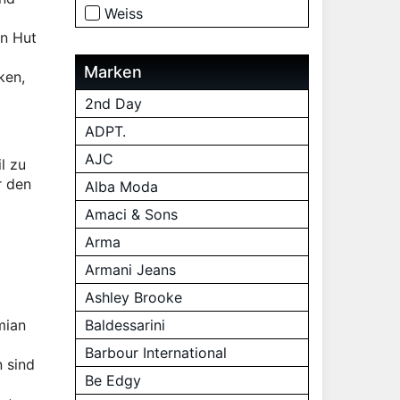
Weiss
in Hut
Marken
ken,
2nd Day
ADPT.
AJC
l zu
r den
Alba Moda
Amaci & Sons
Arma
Armani Jeans
Ashley Brooke
mian
Baldessarini
Barbour International
 sind
Be Edgy