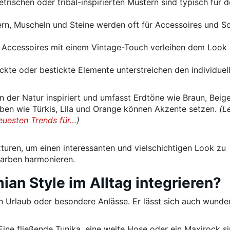
etrischen oder tribal-inspirierten Mustern sind typisch für 
ern, Muscheln und Steine werden oft für Accessoires und 
Accessoires mit einem Vintage-Touch verleihen dem Look 
ckte oder bestickte Elemente unterstreichen den individuel
n der Natur inspiriert und umfasst Erdtöne wie Braun, Beige
rben wie Türkis, Lila und Orange können Akzente setzen.
(L
euesten Trends für…
)
uren, um einen interessanten und vielschichtigen Look zu
Farben harmonieren.
n Style im Alltag integrieren?
en Urlaub oder besondere Anlässe. Er lässt sich auch wunder
ine fließende Tunika, eine weite Hose oder ein Maxirock s