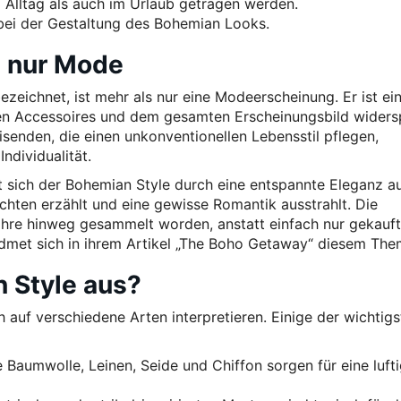
im Alltag als auch im Urlaub getragen werden.
 bei der Gestaltung des Bohemian Looks.
s nur Mode
zeichnet, ist mehr als nur eine Modeerscheinung. Er ist ei
 den Accessoires und dem gesamten Erscheinungsbild widersp
Reisenden, die einen unkonventionellen Lebensstil pflegen,
Individualität.
t sich der Bohemian Style durch eine entspannte Eleganz au
chichten erzählt und eine gewisse Romantik ausstrahlt. Die
Jahre hinweg gesammelt worden, anstatt einfach nur gekauf
met sich in ihrem Artikel „The Boho Getaway“ diesem The
 Style aus?
ch auf verschiedene Arten interpretieren. Einige der wichtig
e Baumwolle, Leinen, Seide und Chiffon sorgen für eine luft