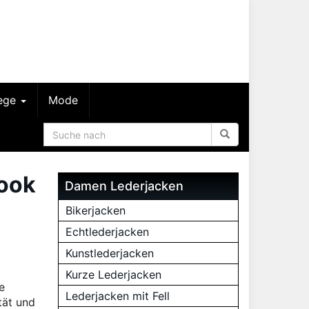
lege
Mode
Look
Damen Lederjacken
Bikerjacken
Echtlederjacken
Kunstlederjacken
Kurze Lederjacken
e
Lederjacken mit Fell
tät und