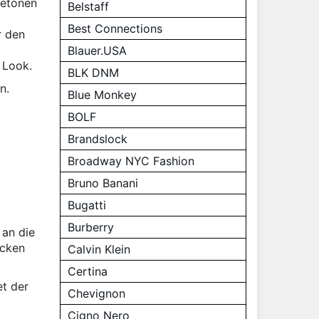
betonen
Belstaff
Best Connections
r den
Blauer.USA
 Look.
BLK DNM
n.
Blue Monkey
BOLF
Brandslock
Broadway NYC Fashion
Bruno Banani
Bugatti
Burberry
 an die
ücken
Calvin Klein
Certina
et der
Chevignon
Cigno Nero