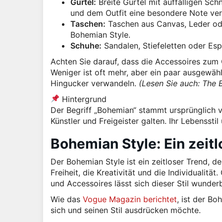
Gürtel:
Breite Gürtel mit auffälligen Sch
und dem Outfit eine besondere Note ver
Taschen:
Taschen aus Canvas, Leder oder
Bohemian Style.
Schuhe:
Sandalen, Stiefeletten oder Es
Achten Sie darauf, dass die Accessoires zum 
Weniger ist oft mehr, aber ein paar ausgewähl
Hingucker verwandeln.
(Lesen Sie auch: The B
Hintergrund
Der Begriff „Bohemian“ stammt ursprünglich v
Künstler und Freigeister galten. Ihr Lebenssti
Bohemian Style: Ein zeit
Der Bohemian Style ist ein zeitloser Trend, d
Freiheit, die Kreativität und die Individualitä
und Accessoires lässt sich dieser Stil wunde
Wie das
Vogue Magazin berichtet
, ist der Bo
sich und seinen Stil ausdrücken möchte.