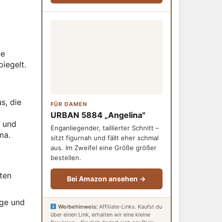
ne
iegelt.
s, die
FÜR DAMEN
URBAN 5884 „Angelina"
t und
Enganliegender, taillierter Schnitt –
ma.
sitzt figurnah und fällt eher schmal
aus. Im Zweifel eine Größe größer
bestellen.
sten
Bei Amazon ansehen →
ige und
Werbehinweis:
Affiliate-Links. Kaufst du
über einen Link, erhalten wir eine kleine