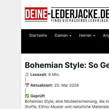
Skip
to
main
content
Startseite
Damen
Herren
An
Bohemian Style: So Ge
Lesezeit:
6 Min.
|
Aktualisiert:
20. Mai 2026
|
Geprüft
Bohemian Style, eine Modeerscheinung, die Indi
Stoffe, Ethno-Muster und natürliche Materiali