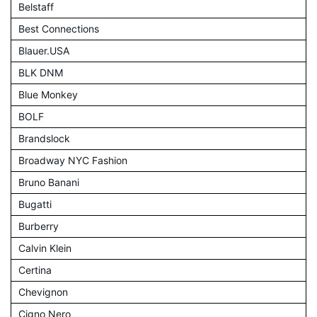
Belstaff
Best Connections
Blauer.USA
BLK DNM
Blue Monkey
BOLF
Brandslock
Broadway NYC Fashion
Bruno Banani
Bugatti
Burberry
Calvin Klein
Certina
Chevignon
Cigno Nero