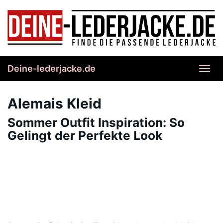
Skip
to
main
content
Deine-lederjacke.de
Toggl
navig
Alemais Kleid
Sommer Outfit Inspiration: So
Gelingt der Perfekte Look