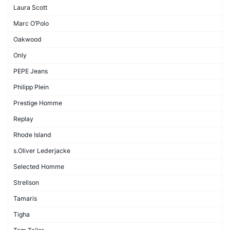
Laura Scott
Marc O’Polo
Oakwood
Only
PEPE Jeans
Philipp Plein
Prestige Homme
Replay
Rhode Island
s.Oliver Lederjacke
Selected Homme
Strellson
Tamaris
Tigha