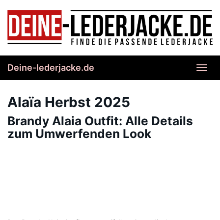
Skip
to
main
content
Deine-lederjacke.de
Toggl
navig
Alaïa Herbst 2025
Brandy Alaia Outfit: Alle Details
zum Umwerfenden Look