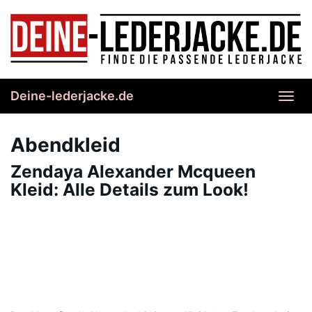
Skip
to
main
content
Deine-lederjacke.de
Toggl
navig
Abendkleid
Zendaya Alexander Mcqueen
Kleid: Alle Details zum Look!