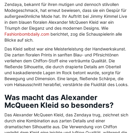
Zendaya, bekannt für ihren mutigen und dennoch stilvollen
Modegeschmack, hat erneut bewiesen, dass sie ein Gespür für
außergewöhnliche Mode hat. Ihr Auftritt bei Jimmy Kimmel Live
in dem blauen floralen Alexander McQueen Kleid war ein
Triumph der Eleganz und des modernen Designs. Wie
Fashionbombdaily.com
berichtet, zog die Schauspielerin alle
Blicke auf sich.
Das Kleid selbst war eine Meisterleistung der Handwerkskunst.
Die zarten floralen Prints in sanften Blau- und Pfirsichtönen
verliehen dem Chiffon-Stoff eine verträumte Qualität. Die
fließende Silhouette, die durch drapierte Details am Oberteil
und kaskadierende Lagen im Rock betont wurde, sorgte für
Bewegung und Dimension. Eine lange, fließende Schärpe, die
vom Halsausschnitt herabfiel, verstärkte die Fluidität des Looks.
Was macht das Alexander
McQueen Kleid so besonders?
Das Alexander McQueen Kleid, das Zendaya trug, zeichnet sich
durch eine Kombination aus zarten Details und einer
dramatischen Silhouette aus. Die Verwendung von Chiffon
verleiht dem Kleid eine leichte und luftige Qualität, während die