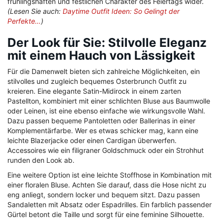
frühlingshaften und festlichen Charakter des Feiertags wider.
(Lesen Sie auch:
Daytime Outfit Ideen: So Gelingt der
Perfekte…
)
Der Look für Sie: Stilvolle Eleganz
mit einem Hauch von Lässigkeit
Für die Damenwelt bieten sich zahlreiche Möglichkeiten, ein
stilvolles und zugleich bequemes Osterbrunch Outfit zu
kreieren. Eine elegante Satin-Midirock in einem zarten
Pastellton, kombiniert mit einer schlichten Bluse aus Baumwolle
oder Leinen, ist eine ebenso einfache wie wirkungsvolle Wahl.
Dazu passen bequeme Pantoletten oder Ballerinas in einer
Komplementärfarbe. Wer es etwas schicker mag, kann eine
leichte Blazerjacke oder einen Cardigan überwerfen.
Accessoires wie ein filigraner Goldschmuck oder ein Strohhut
runden den Look ab.
Eine weitere Option ist eine leichte Stoffhose in Kombination mit
einer floralen Bluse. Achten Sie darauf, dass die Hose nicht zu
eng anliegt, sondern locker und bequem sitzt. Dazu passen
Sandaletten mit Absatz oder Espadrilles. Ein farblich passender
Gürtel betont die Taille und sorgt für eine feminine Silhouette.