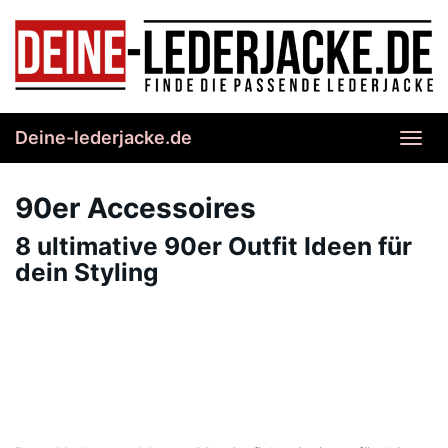
Skip
to
main
content
Deine-lederjacke.de
Toggl
navig
90er Accessoires
8 ultimative 90er Outfit Ideen für
dein Styling