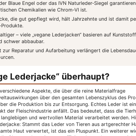
der Blaue Engel oder das IVN Naturleder-Siegel garantieren
tischen Chemikalien wie Chrom-VI ist.
e, die gut gepflegt wird, hält Jahrzehnte und ist damit pe
-Produkte.
ltiger – viele „vegane Lederjacken“ basieren auf Kunststof
nd schwer abbaubar.
t zur Reparatur und Aufarbeitung verlängert die Lebensdau
ourcen.
ge Lederjacke“ überhaupt?
verschiedene Aspekte, die über die reine Materialfrage
weltauswirkungen über den gesamten Lebenszyklus des Pr
er die Produktion bis zur Entsorgung. Echtes Leder ist ein
t der Fleischindustrie anfällt. Das bedeutet, dass die Tierh
langlebigen und wertvollen Material verarbeitet werden. Hie
ederjacke: Stammt das Leder von Tieren aus artgerechter H
amte Haut verwertet, ist das ein Pluspunkt. Ein weiterer wi