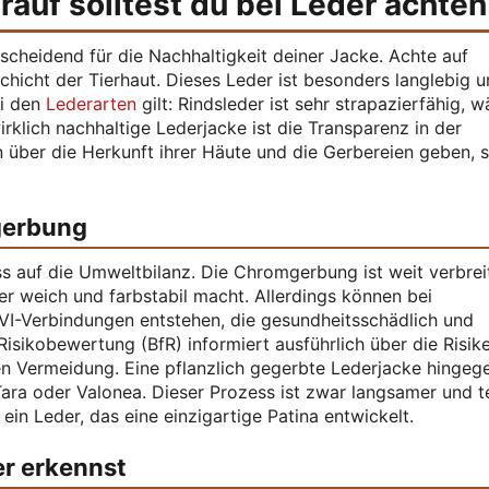
rauf solltest du bei Leder achten
scheidend für die Nachhaltigkeit deiner Jacke. Achte auf
chicht der Tierhaut. Dieses Leder ist besonders langlebig 
ei den
Lederarten
gilt: Rindsleder ist sehr strapazierfähig, 
rklich nachhaltige Lederjacke ist die Transparenz in der
n über die Herkunft ihrer Häute und die Gerbereien geben, 
gerbung
s auf die Umweltbilanz. Die Chromgerbung ist weit verbrei
er weich und farbstabil macht. Allerdings können bei
I-Verbindungen entstehen, die gesundheitsschädlich und
Risikobewertung (BfR) informiert ausführlich über die Risik
n Vermeidung. Eine pflanzlich gegerbte Lederjacke hingeg
Tara oder Valonea. Dieser Prozess ist zwar langsamer und te
ein Leder, das eine einzigartige Patina entwickelt.
r erkennst