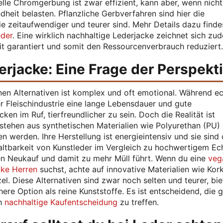
elle Chromgerbung ist zwar effizient, kann aber, wenn nicht
eit belasten. Pflanzliche Gerbverfahren sind hier die
e zeitaufwendiger und teurer sind. Mehr Details dazu finde
eder
. Eine wirklich nachhaltige Lederjacke zeichnet sich zu
eit garantiert und somit den Ressourcenverbrauch reduziert.
erjacke: Eine Frage der Perspekt
en Alternativen ist komplex und oft emotional. Während e
 Fleischindustrie eine lange Lebensdauer und gute
ken im Ruf, tierfreundlicher zu sein. Doch die Realität ist
estehen aus synthetischen Materialien wie Polyurethan (PU)
n werden. Ihre Herstellung ist energieintensiv und sie sind 
altbarkeit von Kunstleder im Vergleich zu hochwertigem Ec
ren Neukauf und damit zu mehr Müll führt. Wenn du eine
veg
cke Herren
suchst, achte auf innovative Materialien wie Kork
l. Diese Alternativen sind zwar noch selten und teurer, bi
ere Option als reine Kunststoffe. Es ist entscheidend, die 
ch
nachhaltige Kaufentscheidung
zu treffen.