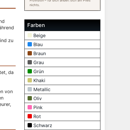
Provision – für dich ändert sich am Preis
nichts.
und
Farben
während
Beige
sind zu
Blau
Braun
Grau
Grün
tet, da
Khaki
Metallic
en von
en
Oliv
urer,
Pink
Rot
Schwarz