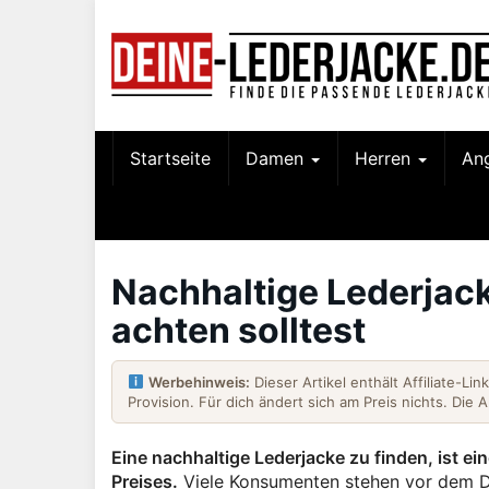
Skip
to
main
content
Startseite
Damen
Herren
An
Nachhaltige Lederjack
achten solltest
Werbehinweis:
Dieser Artikel enthält Affiliate-Li
Provision. Für dich ändert sich am Preis nichts. Die 
Eine nachhaltige Lederjacke zu finden, ist e
Preises.
Viele Konsumenten stehen vor dem Dil