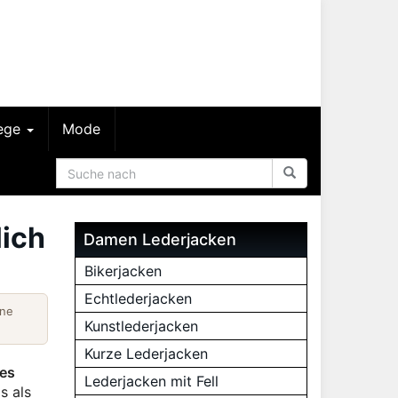
lege
Mode
lich
Damen Lederjacken
Bikerjacken
Echtlederjacken
ine
Kunstlederjacken
Kurze Lederjacken
des
Lederjacken mit Fell
s als