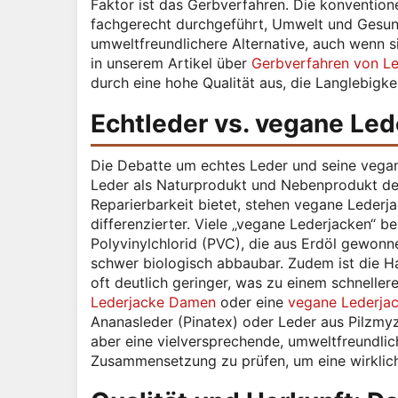
Faktor ist das Gerbverfahren. Die konvention
fachgerecht durchgeführt, Umwelt und Gesundh
umweltfreundlichere Alternative, auch wenn si
in unserem Artikel über
Gerbverfahren von L
durch eine hohe Qualität aus, die Langlebigk
Echtleder vs. vegane Led
Die Debatte um echtes Leder und seine vegan
Leder als Naturprodukt und Nebenprodukt der
Reparierbarkeit bietet, stehen vegane Lederjac
differenzierter. Viele „vegane Lederjacken“ b
Polyvinylchlorid (PVC), die aus Erdöl gewonne
schwer biologisch abbaubar. Zudem ist die H
oft deutlich geringer, was zu einem schnelle
Lederjacke Damen
oder eine
vegane Lederja
Ananasleder (Pinatex) oder Leder aus Pilzmyze
aber eine vielversprechende, umweltfreundlich
Zusammensetzung zu prüfen, um eine wirkli