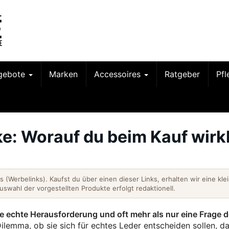
gebote
Marken
Accessoires
Ratgeber
Pf
e: Worauf du beim Kauf wirk
nks (Werbelinks). Kaufst du über einen dieser Links, erhalten wir eine kle
Auswahl der vorgestellten Produkte erfolgt redaktionell.
ine echte Herausforderung und oft mehr als nur eine Frage 
emma, ob sie sich für echtes Leder entscheiden sollen, da