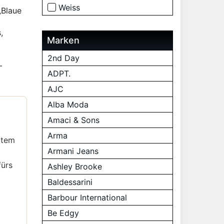
Weiss
„Blaue
,
Marken
2nd Day
–
ADPT.
AJC
Alba Moda
Amaci & Sons
Arma
btem
Armani Jeans
fürs
Ashley Brooke
Baldessarini
Barbour International
Be Edgy