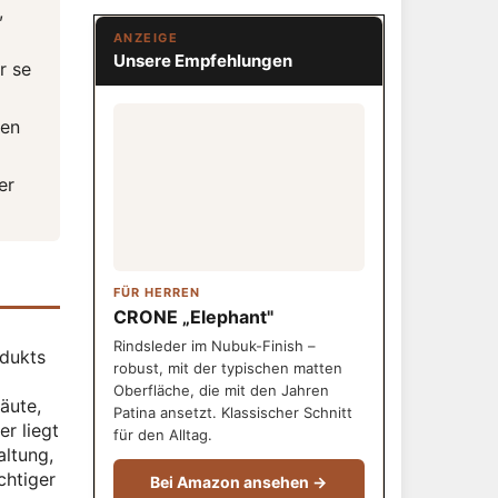
,
ANZEIGE
Unsere Empfehlungen
r se
fen
er
FÜR HERREN
CRONE „Elephant"
Rindsleder im Nubuk-Finish –
odukts
robust, mit der typischen matten
Oberfläche, die mit den Jahren
äute,
Patina ansetzt. Klassischer Schnitt
r liegt
für den Alltag.
altung,
chtiger
Bei Amazon ansehen →