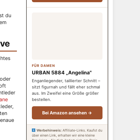
st du
dem
ive
chtes
FÜR DAMEN
URBAN 5884 „Angelina"
 oder
Enganliegender, taillierter Schnitt –
oft
sitzt figurnah und fällt eher schmal
htleder
aus. Im Zweifel eine Größe größer
ane
bestellen.
leder,
eten
Bei Amazon ansehen →
genaue
Werbehinweis:
Affiliate-Links. Kaufst du
über einen Link, erhalten wir eine kleine