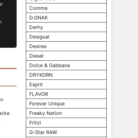
er
Comma
D.GNAK
,
Derhy
Desigual
Desires
Diesel
Dolce & Gabbana
DRYKORN
Esprit
FLAVOR
en
Forever Unique
acke
Freaky Nation
.
Fritzi
G-Star RAW