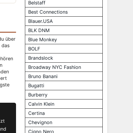
Belstaff
Best Connections
Blauer.USA
BLK DNM
du über
Blue Monkey
, das
BOLF
Brandslock
ehören
n
Broadway NYC Fashion
aden
Bruno Banani
iert
igste
Bugatti
Burberry
Calvin Klein
Certina
tzt
Chevignon
und
Cigno Nero