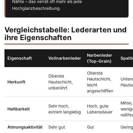
Nähte – das verrät oft mehr als jede
Hochglanzbeschreibung.
Vergleichstabelle: Lederarten und
ihre Eigenschaften
Narbenleder
Eigenschaft
Vollnarbenleder
Spaltl
(Top-Grain)
Oberste
Oberste
Hautschicht,
Unter
Herkunft
Hautschicht,
leicht
Hauts
unberührt
angeschliffen
Mittel,
Sehr hoch,
Hoch, gute
Haltbarkeit
wenig
extrem langlebig
Lebensdauer
reißfe
Atmungsaktivität
Sehr gut
Gut
Gerin