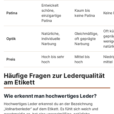
Entwickelt
schöne,
Kaum bis
Patina
Keine 
einzigartige
keine Patina
Patina
Oft kü
Natürliche,
Gleichmäßige,
geprä
Optik
individuelle
oft geprägte
wenig
Narbung
Narbung
natürl
Hoch bis sehr
Mittel bis
Niedri
Preis
hoch
hoch
mittel
Häufige Fragen zur Lederqualität
am Etikett
Wie erkennt man hochwertiges Leder?
Hochwertiges Leder erkennst du an der Bezeichnung
„Vollnarbenleder“ auf dem Etikett. Es fühlt sich weich und
geschmeidig an, hat eine unregelmäßige, natürliche