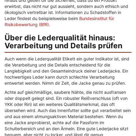
hinaus und geben dir die Sicherheit, dass du ein Produkt
erwirbst, das nicht nur gut aussieht, sondern auch ethisch und
ökologisch vertretbar ist. Informationen zu Schadstoffen in
Leder findest du beispielsweise beim
Bundesinstitut für
Risikobewertung (BfR)
.
Über die Lederqualität hinaus:
Verarbeitung und Details prüfen
Auch wenn die
Lederqualität Etikett
ein guter Indikator ist, sind
die Verarbeitung und die Details entscheidend für die
Langlebigkeit und den Gesamteindruck deiner Lederjacke. Ein
hochwertiges Leder kann durch schlechte Verarbeitung
entwertet werden. Nimm dir Zeit, die Jacke genau zu prüfen.
Achte auf gleichmäßige, saubere Nähte, die nicht ausfransen
oder doppelt gelegt sind. Ein robuster Reißverschluss (oft von
YKK oder Riri) ist ein weiteres Qualitätsmerkmal, das oft
übersehen wird. Auch das Innenfutter sollte gut verarbeitet sein
und aus einem atmungsaktiven Material bestehen. Wenn du
eine Jacke anprobierst, achte auf die Passform im
Schulterbereich und an den Ärmeln. Eine gute Lederjacke sitzt
bequem, aber nicht zu locker, und lässt dir genug