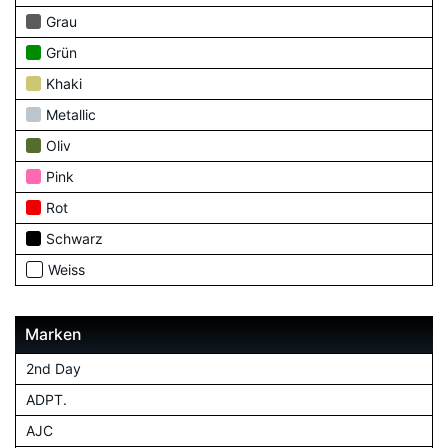
Grau
Grün
Khaki
Metallic
Oliv
Pink
Rot
Schwarz
Weiss
Marken
2nd Day
ADPT.
AJC