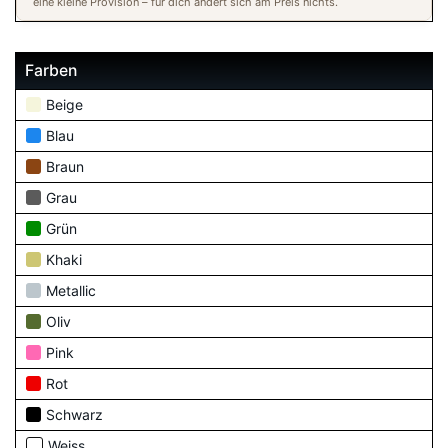
eine kleine Provision – für dich ändert sich am Preis nichts.
Farben
Beige
Blau
Braun
Grau
Grün
Khaki
Metallic
Oliv
Pink
Rot
Schwarz
Weiss