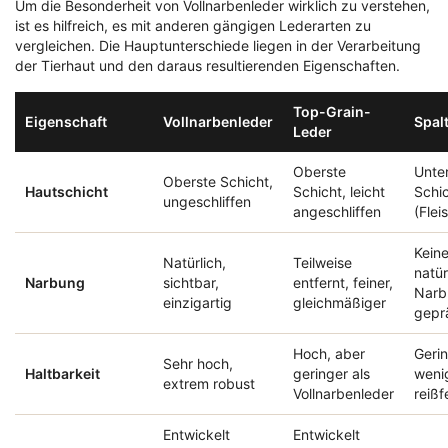
Um die Besonderheit von Vollnarbenleder wirklich zu verstehen,
ist es hilfreich, es mit anderen gängigen Lederarten zu
vergleichen. Die Hauptunterschiede liegen in der Verarbeitung
der Tierhaut und den daraus resultierenden Eigenschaften.
Top-Grain-
Eigenschaft
Vollnarbenleder
Spal
Leder
Oberste
Unte
Oberste Schicht,
Hautschicht
Schicht, leicht
Schi
ungeschliffen
angeschliffen
(Flei
Kein
Natürlich,
Teilweise
natür
Narbung
sichtbar,
entfernt, feiner,
Narb
einzigartig
gleichmäßiger
gepr
Hoch, aber
Gerin
Sehr hoch,
Haltbarkeit
geringer als
weni
extrem robust
Vollnarbenleder
reißf
Entwickelt
Entwickelt