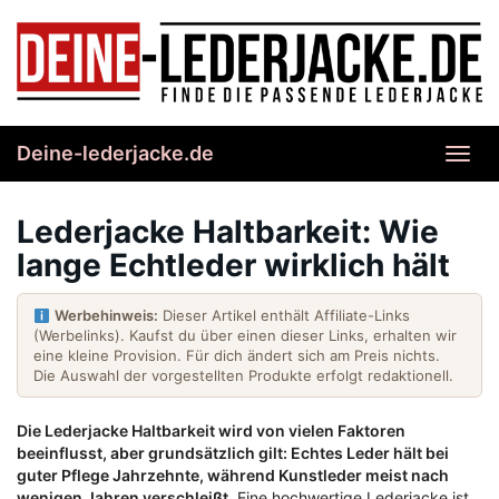
Skip
to
main
content
Deine-lederjacke.de
Toggl
navig
Lederjacke Haltbarkeit: Wie
lange Echtleder wirklich hält
Werbehinweis:
Dieser Artikel enthält Affiliate-Links
(Werbelinks). Kaufst du über einen dieser Links, erhalten wir
eine kleine Provision. Für dich ändert sich am Preis nichts.
Die Auswahl der vorgestellten Produkte erfolgt redaktionell.
Die Lederjacke Haltbarkeit wird von vielen Faktoren
beeinflusst, aber grundsätzlich gilt: Echtes Leder hält bei
guter Pflege Jahrzehnte, während Kunstleder meist nach
wenigen Jahren verschleißt.
Eine hochwertige Lederjacke ist