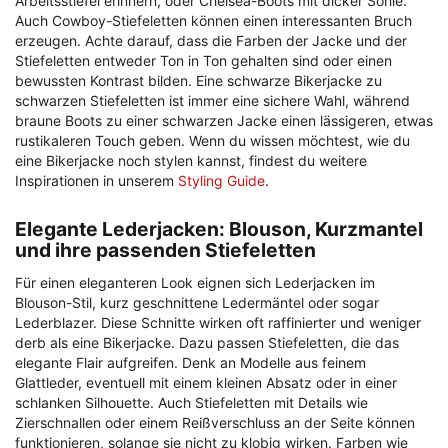
Arbeitsstiefel erinnern, oder Chelsea-Boots mit dicker Sohle.
Auch Cowboy-Stiefeletten können einen interessanten Bruch
erzeugen. Achte darauf, dass die Farben der Jacke und der
Stiefeletten entweder Ton in Ton gehalten sind oder einen
bewussten Kontrast bilden. Eine schwarze Bikerjacke zu
schwarzen Stiefeletten ist immer eine sichere Wahl, während
braune Boots zu einer schwarzen Jacke einen lässigeren, etwas
rustikaleren Touch geben. Wenn du wissen möchtest, wie du
eine Bikerjacke noch stylen kannst, findest du weitere
Inspirationen in unserem
Styling Guide
.
Elegante Lederjacken: Blouson, Kurzmantel
und ihre passenden Stiefeletten
Für einen eleganteren Look eignen sich Lederjacken im
Blouson-Stil, kurz geschnittene Ledermäntel oder sogar
Lederblazer. Diese Schnitte wirken oft raffinierter und weniger
derb als eine Bikerjacke. Dazu passen Stiefeletten, die das
elegante Flair aufgreifen. Denk an Modelle aus feinem
Glattleder, eventuell mit einem kleinen Absatz oder in einer
schlanken Silhouette. Auch Stiefeletten mit Details wie
Zierschnallen oder einem Reißverschluss an der Seite können
funktionieren, solange sie nicht zu klobig wirken. Farben wie