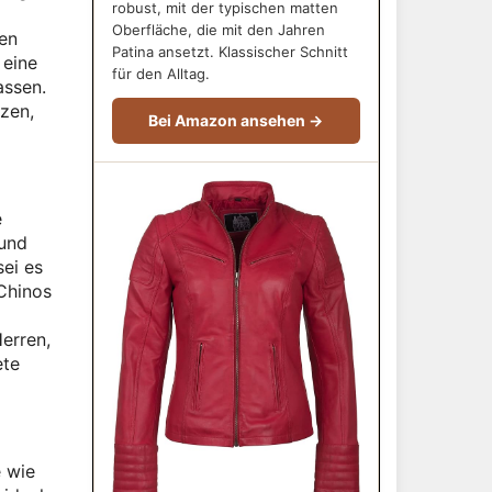
robust, mit der typischen matten
Oberfläche, die mit den Jahren
en
Patina ansetzt. Klassischer Schnitt
 eine
für den Alltag.
assen.
zen,
Bei Amazon ansehen →
e
 und
ei es
 Chinos
erren,
ete
e wie