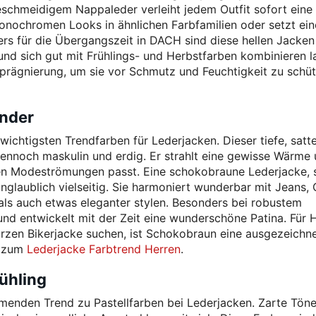
hmeidigem Nappaleder verleiht jedem Outfit sofort eine
nochromen Looks in ähnlichen Farbfamilien oder setzt ein
rs für die Übergangszeit in DACH sind diese hellen Jacken
n und sich gut mit Frühlings- und Herbstfarben kombinieren l
mprägnierung, um sie vor Schmutz und Feuchtigkeit zu schüt
under
wichtigsten Trendfarben für Lederjacken. Dieser tiefe, satt
dennoch maskulin und erdig. Er strahlt eine gewisse Wärme
len Modeströmungen passt. Eine schokobraune Lederjacke, s
unglaublich vielseitig. Sie harmoniert wunderbar mit Jeans,
 als auch etwas eleganter stylen. Besonders bei robustem
nd entwickelt mit der Zeit eine wunderschöne Patina. Für H
warzen Bikerjacke suchen, ist Schokobraun eine ausgezeichn
e zum
Lederjacke Farbtrend Herren
.
rühling
imenden Trend zu Pastellfarben bei Lederjacken. Zarte Tön