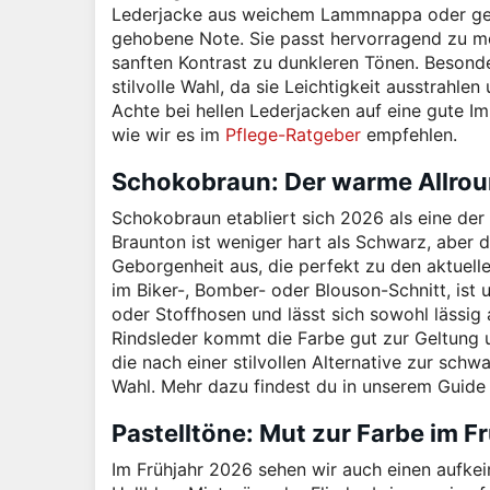
Lederjacke aus weichem Lammnappa oder gesc
gehobene Note. Sie passt hervorragend zu mo
sanften Kontrast zu dunkleren Tönen. Besonde
stilvolle Wahl, da sie Leichtigkeit ausstrahle
Achte bei hellen Lederjacken auf eine gute I
wie wir es im
Pflege-Ratgeber
empfehlen.
Schokobraun: Der warme Allro
Schokobraun etabliert sich 2026 als eine der 
Braunton ist weniger hart als Schwarz, aber 
Geborgenheit aus, die perfekt zu den aktuel
im Biker-, Bomber- oder Blouson-Schnitt, ist 
oder Stoffhosen und lässt sich sowohl lässig
Rindsleder kommt die Farbe gut zur Geltung u
die nach einer stilvollen Alternative zur sch
Wahl. Mehr dazu findest du in unserem Guid
Pastelltöne: Mut zur Farbe im F
Im Frühjahr 2026 sehen wir auch einen aufke