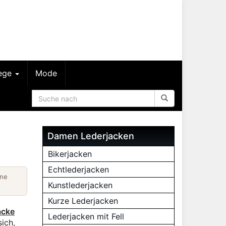
lege
Mode
Damen Lederjacken
Bikerjacken
Echtlederjacken
ine
Kunstlederjacken
Kurze Lederjacken
acke
Lederjacken mit Fell
ich,