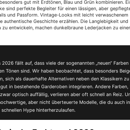
 besonders gut mit Erdtönen, Blau und Grün kombinieren. Ei
 sind perfekte Begleiter für einen lässigen, aber gepflegt
tails und Passform. Vintage-Looks mit leicht verwaschenem
ne authentische Geschichte erzählen. Die Langlebigkeit und 
ina zu entwickeln, machen dunkelbraune Lederjacken zu eine
 2026 fällt auf, dass viele der sogenannten „neuen“ Farben
ten Tönen sind. Wir haben beobachtet, dass besonders Beig
 sich als dauerhafte Alternativen neben den Klassikern zu
ich gut in bestehende Garderoben integrieren. Andere Farben,
war optisch auffällig, verlieren aber oft schnell an Reiz. U
hochwertige, aber nicht überteuerte Modelle, die du auch in
m schnellen Hype hinterherzulaufen.