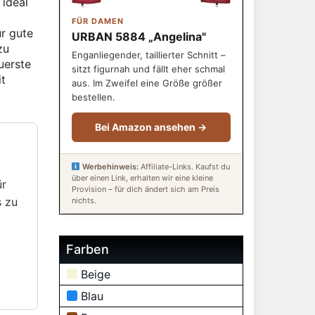
 ideal
FÜR DAMEN
ür gute
URBAN 5884 „Angelina"
zu
Enganliegender, taillierter Schnitt –
uerste
sitzt figurnah und fällt eher schmal
it
aus. Im Zweifel eine Größe größer
bestellen.
Bei Amazon ansehen →
Werbehinweis:
Affiliate-Links. Kaufst du
über einen Link, erhalten wir eine kleine
ür
Provision – für dich ändert sich am Preis
s zu
nichts.
Farben
Beige
Blau