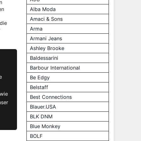
n
Alba Moda
en
Amaci & Sons
die
Arma
r
Armani Jeans
Ashley Brooke
Baldessarini
Barbour International
e
Be Edgy
Belstaff
 wie
Best Connections
nser
Blauer.USA
BLK DNM
Blue Monkey
BOLF