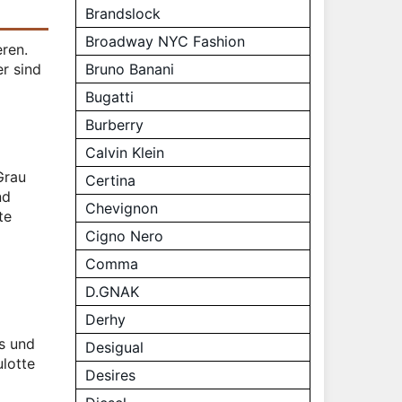
Brandslock
Broadway NYC Fashion
eren.
Bruno Banani
er sind
Bugatti
Burberry
Calvin Klein
Grau
Certina
nd
Chevignon
te
Cigno Nero
Comma
D.GNAK
Derhy
s und
Desigual
lotte
Desires