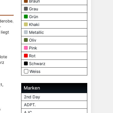
Braun
Grau
Grün
derobe.
Khaki
-
liegt
Metallic
Oliv
Pink
Rot
Note
arz
Schwarz
Weiss
t,
Marken
2nd Day
ADPT.
e
AJC