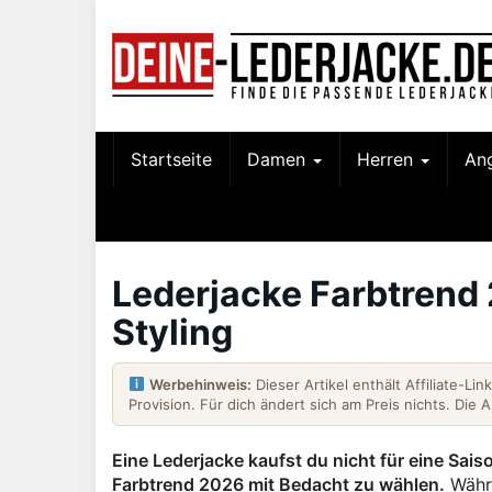
Skip
to
main
content
Startseite
Damen
Herren
An
Lederjacke Farbtrend 
Styling
Werbehinweis:
Dieser Artikel enthält Affiliate-Li
Provision. Für dich ändert sich am Preis nichts. Die 
Eine Lederjacke kaufst du nicht für eine Saiso
Farbtrend 2026
mit Bedacht zu wählen.
Währe