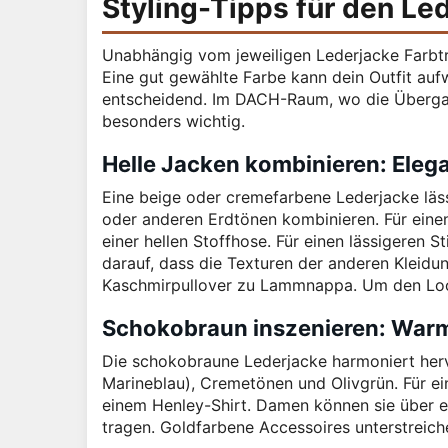
Styling-Tipps für den Le
Unabhängig vom jeweiligen Lederjacke Farbtre
Eine gut gewählte Farbe kann dein Outfit aufw
entscheidend. Im DACH-Raum, wo die Übergangs
besonders wichtig.
Helle Jacken kombinieren: Elega
Eine beige oder cremefarbene Lederjacke läs
oder anderen Erdtönen kombinieren. Für eine
einer hellen Stoffhose. Für einen lässigeren S
darauf, dass die Texturen der anderen Kleidu
Kaschmirpullover zu Lammnappa. Um den Look 
Schokobraun inszenieren: Warm
Die schokobraune Lederjacke harmoniert her
Marineblau), Cremetönen und Olivgrün. Für ei
einem Henley-Shirt. Damen können sie über e
tragen. Goldfarbene Accessoires unterstreic