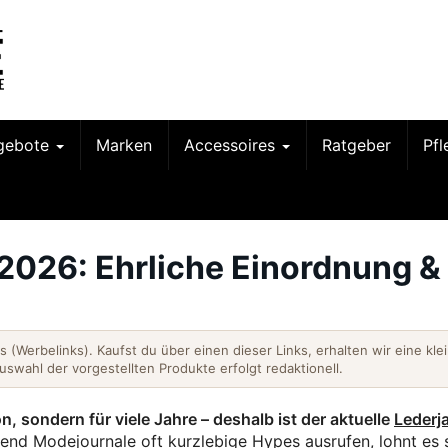
gebote
Marken
Accessoires
Ratgeber
Pf
2026: Ehrliche Einordnung &
nks (Werbelinks). Kaufst du über einen dieser Links, erhalten wir eine kle
Auswahl der vorgestellten Produkte erfolgt redaktionell.
n, sondern für viele Jahre – deshalb ist der aktuelle
Lederj
nd Modejournale oft kurzlebige Hypes ausrufen, lohnt es s