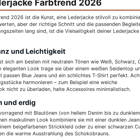
derjacke Farbtrend 2026
nd 2026 ist die Kunst, eine Lederjacke stilvoll zu kombini
erten, aber der richtige Schnitt und die passenden Begleit
zeiten lang sind, ist die Vielseitigkeit deiner Lederjacke
nz und Leichtigkeit
st sich am besten mit neutralen Tönen wie Weiß, Schwarz, 
n eleganten Look trage sie über einem weißen Seidentop u
til passen Blue Jeans und ein schlichtes T-Shirt perfekt. Ach
ngsstücke harmonieren – zum Beispiel eine weiche
nicht zu überladen, halte Accessoires minimalistisch.
 und erdig
vorragend mit Blautönen (von hellem Denim bis zu dunklem
nen maskulinen Look kombiniere sie mit einer dunklen Jean
inem beigefarbenen Strickkleid oder zu einer schwarzen Cu
hen die warme Ausstrahlung des Schokobrauns.