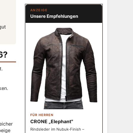
ANZEIGE
Unsere Empfehlungen
gut
6?
t.
ken.
FÜR HERREN
CRONE „Elephant"
eicher
Rindsleder im Nubuk-Finish –
beige