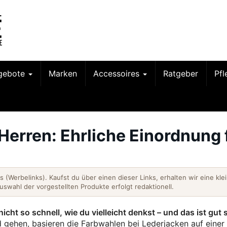
gebote
Marken
Accessoires
Ratgeber
Pf
Herren: Ehrliche Einordnung 
nks (Werbelinks). Kaufst du über einen dieser Links, erhalten wir eine kle
Auswahl der vorgestellten Produkte erfolgt redaktionell.
icht so schnell, wie du vielleicht denkst – und das ist gut 
ehen, basieren die Farbwahlen bei Lederjacken auf einer