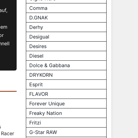
Comma
auf,
D.GNAK
gem
Derhy
or
Desigual
nell
Desires
Diesel
Dolce & Gabbana
DRYKORN
Esprit
FLAVOR
Forever Unique
Freaky Nation
Fritzi
s
G-Star RAW
 Racer