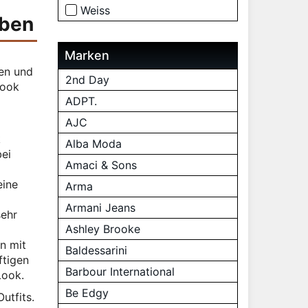
Weiss
rben
Marken
ten und
2nd Day
Look
ADPT.
AJC
k
Alba Moda
bei
Amaci & Sons
eine
Arma
Armani Jeans
sehr
Ashley Brooke
n mit
Baldessarini
ftigen
Barbour International
Look.
Be Edgy
utfits.