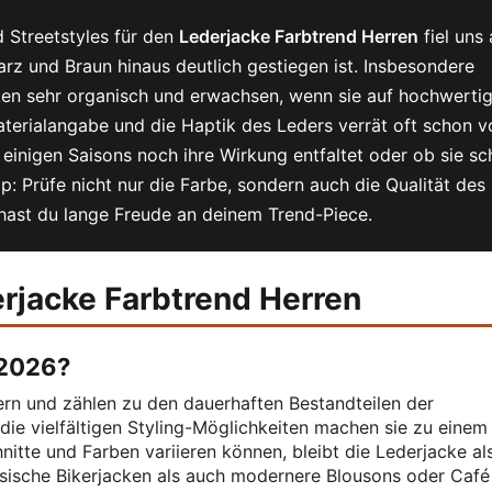
d Streetstyles für den
Lederjacke Farbtrend Herren
fiel uns 
rz und Braun hinaus deutlich gestiegen ist. Insbesondere
en sehr organisch und erwachsen, wenn sie auf hochwerti
Materialangabe und die Haptik des Leders verrät oft schon v
inigen Saisons noch ihre Wirkung entfaltet oder ob sie sch
pp: Prüfe nicht nur die Farbe, sondern auch die Qualität des
 hast du lange Freude an deinem Trend-Piece.
rjacke Farbtrend Herren
 2026?
rn und zählen zu den dauerhaften Bestandteilen der
die vielfältigen Styling-Möglichkeiten machen sie zu einem
itte und Farben variieren können, bleibt die Lederjacke al
sische Bikerjacken als auch modernere Blousons oder Café