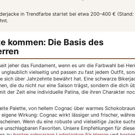
erjacke in Trendfarbe startet bei etwa 200–400 € (Stand: 
hnt.
te kommen: Die Basis des
erren
eit jeher das Fundament, wenn es um die Farbwahl bei Her
 unglaublich vielseitig und passen zu fast jedem Outfit, so
die sich über Jahrzehnte bewährt hat. Eine schwarze Bikerja
en, die du nicht nur eine Saison trägst, sondern die dich ü
it der Zeit eine individuelle Patina, die ihren Charakter no
reite Palette, von hellem Cognac über warmes Schokobraun
 eigene Wirkung: Cognac wirkt lässiger und frischer, währ
scheinen. Wenn du eine robuste und vielseitige Jacke suchs
die unschlagbaren Favoriten. Unsere Empfehlungen für diese
des zu
besten schwarzen Lederjacken für Herren
und
beste