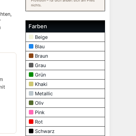
Provision – für dich ändert sich am Preis
nichts.
hten,
r
Farben
u
Beige
Blau
Braun
Grau
Grün
um
Khaki
mit
Metallic
Oliv
Pink
Rot
Schwarz