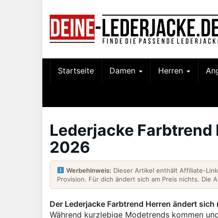
Skip
to
main
content
Startseite
Damen
Herren
An
Lederjacke Farbtrend 
2026
Werbehinweis:
Dieser Artikel enthält Affiliate-Li
Provision. Für dich ändert sich am Preis nichts. Die 
Der
Lederjacke Farbtrend Herren
ändert sich n
Während kurzlebige Modetrends kommen und g