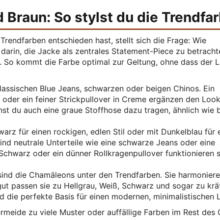
 Braun: So stylst du die Trendfa
Trendfarben entschieden hast, stellt sich die Frage: Wie
t darin, die Jacke als zentrales Statement-Piece zu betrach
en. So kommt die Farbe optimal zur Geltung, ohne dass der 
assischen Blue Jeans, schwarzen oder beigen Chinos. Ein
t oder ein feiner Strickpullover in Creme ergänzen den Loo
nst du auch eine graue Stoffhose dazu tragen, ähnlich wie 
rz für einen rockigen, edlen Stil oder mit Dunkelblau für 
sind neutrale Unterteile wie eine schwarze Jeans oder eine
Schwarz oder ein dünner Rollkragenpullover funktionieren 
ind die Chamäleons unter den Trendfarben. Sie harmoniere
gut passen sie zu Hellgrau, Weiß, Schwarz und sogar zu krä
d die perfekte Basis für einen modernen, minimalistischen 
rmeide zu viele Muster oder auffällige Farben im Rest des O