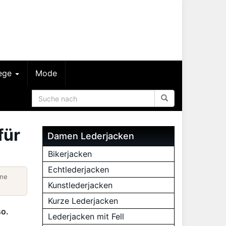
lege
Mode
für
Damen Lederjacken
Bikerjacken
Echtlederjacken
ine
Kunstlederjacken
Kurze Lederjacken
so.
Lederjacken mit Fell