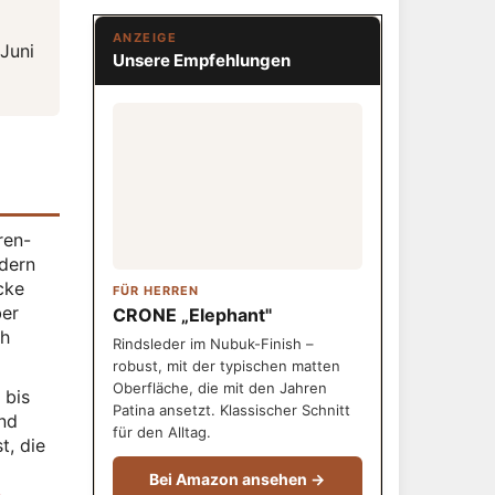
ANZEIGE
Juni
Unsere Empfehlungen
ren-
ndern
cke
FÜR HERREN
ber
CRONE „Elephant"
ch
Rindsleder im Nubuk-Finish –
robust, mit der typischen matten
Oberfläche, die mit den Jahren
 bis
Patina ansetzt. Klassischer Schnitt
end
für den Alltag.
t, die
Bei Amazon ansehen →
n