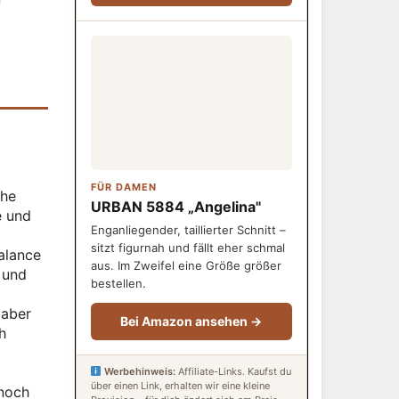
d
FÜR DAMEN
che
URBAN 5884 „Angelina"
e und
Enganliegender, taillierter Schnitt –
sitzt figurnah und fällt eher schmal
alance
aus. Im Zweifel eine Größe größer
u und
bestellen.
 aber
Bei Amazon ansehen →
h
Werbehinweis:
Affiliate-Links. Kaufst du
über einen Link, erhalten wir eine kleine
nnoch