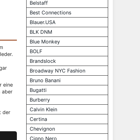
Belstaff
Best Connections
Blauer.USA
BLK DNM
Blue Monkey
em
BOLF
leder.
Brandslock
gar
Broadway NYC Fashion
Bruno Banani
r eine
Bugatti
n aber
Burberry
Calvin Klein
t der
Certina
Chevignon
Cigno Nero