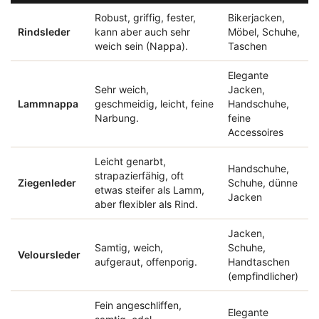
Robust, griffig, fester,
Bikerjacken,
Rindsleder
kann aber auch sehr
Möbel, Schuhe,
weich sein (Nappa).
Taschen
Elegante
Sehr weich,
Jacken,
Lammnappa
geschmeidig, leicht, feine
Handschuhe,
Narbung.
feine
Accessoires
Leicht genarbt,
Handschuhe,
strapazierfähig, oft
Ziegenleder
Schuhe, dünne
etwas steifer als Lamm,
Jacken
aber flexibler als Rind.
Jacken,
Samtig, weich,
Schuhe,
Veloursleder
aufgeraut, offenporig.
Handtaschen
(empfindlicher)
Fein angeschliffen,
Elegante